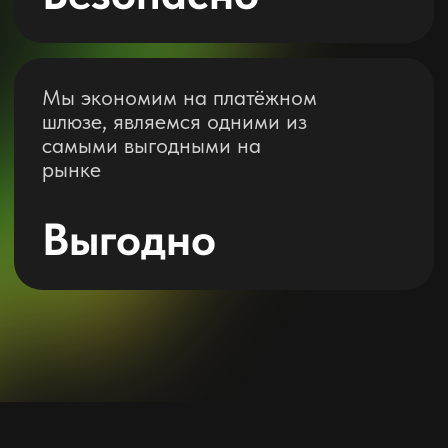
О сервисе
С помощью нашего сервиса вы
можете приобрести
игры
недоступные в РФ
Продолжайте играть без головной
боли
с сервисом OPEN PS