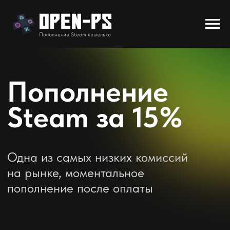
Пополнение
Steam за 15%
Одна из самых низких комиссий
на рынке, моментальное
пополнение после оплаты
Вы сможете получить деньги на
свой баланс в считанные
минуты после платежа.
карту
российскую банковскую