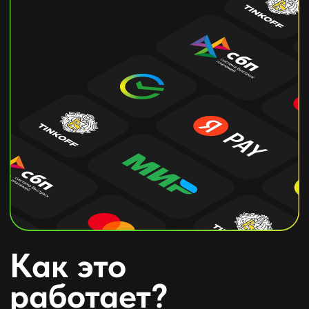
пополнения и логин это то, что вы
указываете при входе в Steam.
Если вы укажете неверный логин,
то средства уйдут другому
пользователю.
Оплатите
Получите реквизиты в мессенджер
(WhatsApp/Telegram)
и произведите оплату.