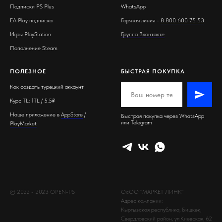
Подписки PS Plus
WhatsApp
EA Play подписка
Горячая линия -
8 800 600 75 53
Игры PlayStation
Группа Вконтакте
Пополнение Steam
ПОЛЕЗНОЕ
БЫСТРАЯ ПОКУПКА
Как создать турецкий аккаунт
Курс TL: 1TL / 5.5₽
Наше приложение в
AppStore
/
Быстрая покупка через WhatsApp
или Telegram
PlayMarket
© 2022 - 2023 OPEN-PS
ОсОО "МАРКЕТ ЛИНК"
Адрес компании:
Кыргызская республика, Бишкек,
Свердловский район, ул.Киевская, 62