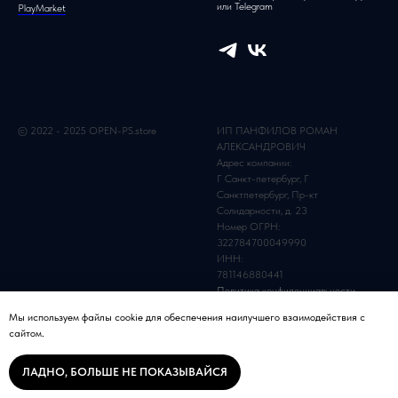
© 2022 - 2025 OPEN-PS.store
ИП ПАНФИЛОВ РОМАН
АЛЕКСАНДРОВИЧ
Адрес компании:
Г Санкт-петербург, Г
Санктпетербург, Пр-кт
Солидарности, д. 23
Номер ОГРН:
322784700049990
ИНН:
781146880441
Политика конфиденциальности
Пользовательское соглашение
Мы используем файлы cookie для обеспечения наилучшего взаимодействия с
сайтом.
ЛАДНО, БОЛЬШЕ НЕ ПОКАЗЫВАЙСЯ