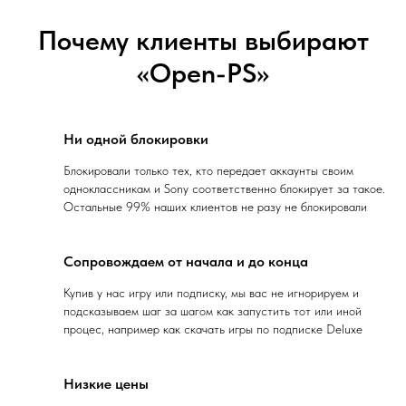
Почему клиенты выбирают
8
Видеоотзыв
«Open-PS»
9
Видеоотзыв
Ни одной блокировки
10
Видеоотзыв
Блокировали только тех, кто передает аккаунты своим
11
Видеоотзыв
одноклассникам и Sony соответственно блокирует за такое.
Остальные 99% наших клиентов не разу не блокировали
12
Видеоотзыв
Сопровождаем от начала и до конца
13
Видеоотзыв
Купив у нас игру или подписку, мы вас не игнорируем и
подсказываем шаг за шагом как запустить тот или иной
14
Видеоотзыв
процес, например как скачать игры по подписке Deluxe
15
Видеоотзыв
Низкие цены
16
Видеоотзыв
Цены для людей,не загибаем и кайфуем от того что