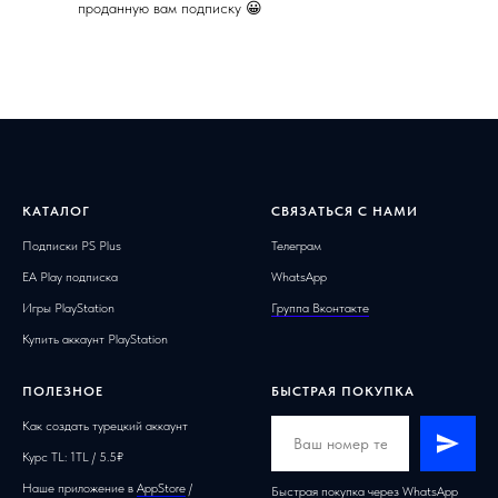
КАТАЛОГ
СВЯЗАТЬСЯ С НАМИ
Подписки PS Plus
Телеграм
EA Play подписка
WhatsApp
Игры PlayStation
Группа Вконтакте
Купить аккаунт PlayStation
ПОЛЕЗНОЕ
БЫСТРАЯ ПОКУПКА
Как создать турецкий аккаунт
Курс TL: 1TL / 5.5₽
Наше приложение в
AppStore
/
Быстрая покупка через WhatsApp
или Telegram
PlayMarket