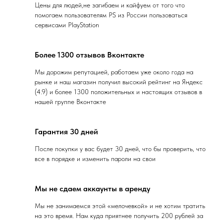
помогаем пользователям PS из России пользоваться
17
Видеоотзыв
сервисами PlayStation
18
Видеоотзыв
Более 1300 отзывов Вконтакте
19
Видеоотзыв
Мы дорожим репутацией, работаем уже около года на
рынке и наш магазин получил высокий рейтинг на Яндекс
(4.9) и более 1300 положительных и настоящих отзывов в
нашей группе Вконтакте
Гарантия 30 дней
После покупки у вас будет 30 дней, что бы проверить, что
все в порядке и изменить пароли на свои
Мы не сдаем аккаунты в аренду
Мы не занимаемся этой «мелочевкой» и не хотим тратить
на это время. Нам куда приятнее получить 200 рублей за
проданную вам подписку 😀