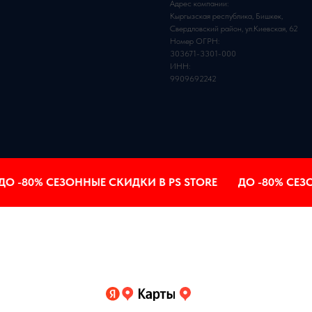
Адрес компании:
Кыргызская республика, Бишкек,
Свердловский район, ул.Киевская, 62
Номер ОГРН:
303671-3301-000
ИНН:
9909692242
-80% СЕЗОННЫЕ СКИДКИ В PS STORE
ДО -80% СЕЗОНН