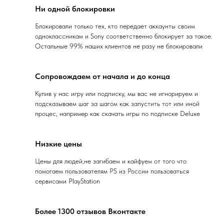
Ни одной блокировки
10
Видеоотзыв
Блокировали только тех, кто передает аккаунты своим
11
Видеоотзыв
одноклассникам и Sony соответственно блокирует за такое.
Остальные 99% наших клиентов не разу не блокировали
12
Видеоотзыв
Сопровождаем от начала и до конца
13
Видеоотзыв
Купив у нас игру или подписку, мы вас не игнорируем и
подсказываем шаг за шагом как запустить тот или иной
14
Видеоотзыв
процес, например как скачать игры по подписке Deluxe
15
Видеоотзыв
Низкие цены
16
Видеоотзыв
Цены для людей,не загибаем и кайфуем от того что
помогаем пользователям PS из России пользоваться
17
Видеоотзыв
сервисами PlayStation
18
Видеоотзыв
Более 1300 отзывов Вконтакте