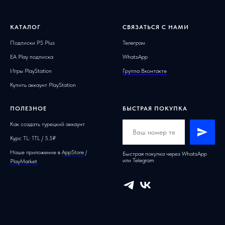
КАТАЛОГ
СВЯЗАТЬСЯ С НАМИ
Подписки PS Plus
Телеграм
EA Play подписка
WhatsApp
Игры PlayStation
Группа Вконтакте
Купить аккаунт PlayStation
ПОЛЕЗНОЕ
БЫСТРАЯ ПОКУПКА
Как создать турецкий аккаунт
Курс TL: 1TL / 5.5₽
Наше приложение в
AppStore
/
Быстрая покупка через WhatsApp
или Telegram
PlayMarket