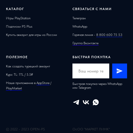
КАТАЛОГ
СВЯЗАТЬСЯ С НАМИ
Игры PlayStation
Телеграм
Подписки PS Plus
WhatsApp
Купить аккаунт для игры из России
Горячая линия -
8 800 600 75 53
Группа Вконтакте
ПОЛЕЗНОЕ
БЫСТРАЯ ПОКУПКА
Как создать турецкий аккаунт
Курс TL: 1TL / 5.5₽
Наше приложение в
AppStore
/
Быстрая покупка через WhatsApp
или Telegram
PlayMarket
© 2022 - 2023 OPEN-PS
ОсОО "МАРКЕТ ЛИНК"