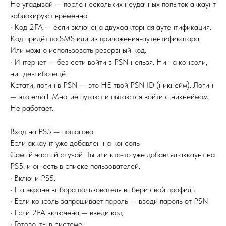
Не угадывай — после нескольких неудачных попыток аккаунт
заблокируют временно.
• Код 2FA — если включена двухфакторная аутентификация.
Код придёт по SMS или из приложения-аутентификатора.
Или можно использовать резервный код.
• Интернет — без сети войти в PSN нельзя. Ни на консоли,
ни где-либо ещё.
Кстати, логин в PSN — это НЕ твой PSN ID (никнейм). Логин
— это email. Многие путают и пытаются войти с никнеймом.
Не работает.
Вход на PS5 — пошагово
Если аккаунт уже добавлен на консоль
Самый частый случай. Ты или кто-то уже добавлял аккаунт на
PS5, и он есть в списке пользователей.
• Включи PS5.
• На экране выбора пользователя выбери свой профиль.
• Если консоль запрашивает пароль — введи пароль от PSN.
• Если 2FA включена — введи код.
• Готово, ты в системе.