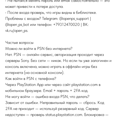
• Не пытайся менять пароль или email самостоятельно — это
может привести к потере доступа.
• После входа проверь, что игры видны в библиотеке.
Проблемы с входом? Telegram: @openps_support |
@open_ps_bot или телефон: +79312470020 | ВК:
vk.ru/open_ps.
Частые вопросы
Можно ли войти в PSN без интернета?
Нет. PSN — онлайн-сервис, авторизация проходит через
серверы Sony. Без сети — никак. Но если ты уже залогинен и
консоль включена, можно играть в оффлайн-игры без
интернета (на основной консоли).
Как войти в PSN с телефона?
Через PlayStation App или через сайт playstation.com в
мобильном браузере. Email + пароль + 2FA код.
Не могу войти — ошибка входа PSN, что делать?
Зависит от ошибки. Неправильный пароль — сбрось. Код
2FA не приходит — используй резервный код. Сервер
недоступен — проверь status.playstation.com. Блокировка —