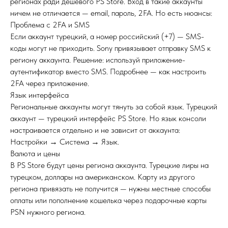
регионах ради дешёвого PS Store. Вход в такие аккаунты
ничем не отличается — email, пароль, 2FA. Но есть нюансы:
Проблема с 2FA и SMS
Если аккаунт турецкий, а номер российский (+7) — SMS-
коды могут не приходить. Sony привязывает отправку SMS к
региону аккаунта. Решение: используй приложение-
аутентификатор вместо SMS. Подробнее — как настроить
2FA через приложение.
Язык интерфейса
Региональные аккаунты могут тянуть за собой язык. Турецкий
аккаунт — турецкий интерфейс PS Store. Но язык консоли
настраивается отдельно и не зависит от аккаунта:
Настройки → Система → Язык.
Валюта и цены
В PS Store будут цены региона аккаунта. Турецкие лиры на
турецком, доллары на американском. Карту из другого
региона привязать не получится — нужны местные способы
оплаты или пополнение кошелька через подарочные карты
PSN нужного региона.