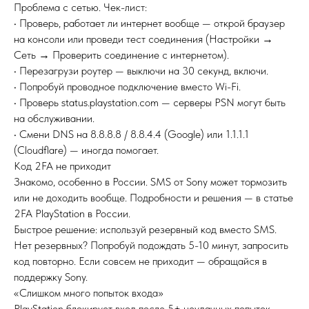
Проблема с сетью. Чек-лист:
• Проверь, работает ли интернет вообще — открой браузер
на консоли или проведи тест соединения (Настройки →
Сеть → Проверить соединение с интернетом).
• Перезагрузи роутер — выключи на 30 секунд, включи.
• Попробуй проводное подключение вместо Wi-Fi.
• Проверь status.playstation.com — серверы PSN могут быть
на обслуживании.
• Смени DNS на 8.8.8.8 / 8.8.4.4 (Google) или 1.1.1.1
(Cloudflare) — иногда помогает.
Код 2FA не приходит
Знакомо, особенно в России. SMS от Sony может тормозить
или не доходить вообще. Подробности и решения — в статье
2FA PlayStation в России.
Быстрое решение: используй резервный код вместо SMS.
Нет резервных? Попробуй подождать 5-10 минут, запросить
код повторно. Если совсем не приходит — обращайся в
поддержку Sony.
«Слишком много попыток входа»
PlayStation блокирует вход после 5+ неудачных попыток.