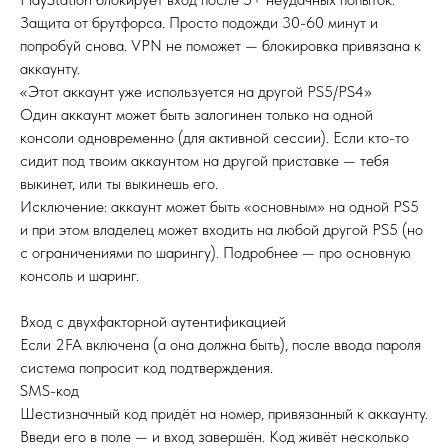
Защита от брутфорса. Просто подожди 30-60 минут и
попробуй снова. VPN не поможет — блокировка привязана к
аккаунту.
«Этот аккаунт уже используется на другой PS5/PS4»
Один аккаунт может быть залогинен только на одной
консоли одновременно (для активной сессии). Если кто-то
сидит под твоим аккаунтом на другой приставке — тебя
выкинет, или ты выкинешь его.
Исключение: аккаунт может быть «основным» на одной PS5
и при этом владелец может входить на любой другой PS5 (но
с ограничениями по шарингу). Подробнее — про основную
консоль и шаринг.
Вход с двухфакторной аутентификацией
Если 2FA включена (а она должна быть), после ввода пароля
система попросит код подтверждения.
SMS-код
Шестизначный код придёт на номер, привязанный к аккаунту.
Введи его в поле — и вход завершён. Код живёт несколько