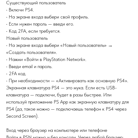
Существующий пользователь
• Включи PS4.
• На экране входа выбери свой профиль.
• Если нужен пароль — введи его.
• Код 2FA, если требуется.
Новый пользователь
• На экране входа выбери «Новый пользователь» →
«Создать пользователя».
• Нажми «Войти в PlayStation Network».
• Введи email и пароль.
• 2FA код.
• При необходимости — «Активировать как основную PS4».
Экранная клавиатура PS4 — это мука. Если есть USB-
клавиатура — подключи, будет в разы быстрее. Или
используй приложение PS App как экранную клавиатуру для
PS4 (да, такое можно — подключаешь телефон к PS4 через
Second Screen).
Вход через браузер на компьютере или телефоне
Войти в PSN можно и без консоли. Через любой браузер: