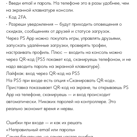
• Введи email и пароль. На телефоне это в разы удобнее, чем
на экранной клавиатуре консоли.
• Код 2FA.
• Разреши уведомления — будут приходить оповещения о
скидках, сообщениях от друзей и статусе загрузок.
Через PS App можно: покупать игры, управлять друзьями,
запускать удалённые загрузки, проверять трофеи,
настраивать профиль. Плюс — входить на консоль можно
через QR-код (PS5 покажет код, сканируешь телефоном, и не
надо вводить пароль на экранной клавиатуре).
Лайфхак: вход через QR-код на PS5
На PS5 при входе есть опция «Сканировать QR-код».
Приставка показывает QR-код на экране, ты открываешь PS
App на телефоне, сканируешь — и вход происходит
автоматически. Никаких паролей на контроллере. Это
реально экономит время и нервы.
Ошибки при входе — и как их решать
«Неправильный email или пароль»
Самая банальная, но самая частая ошибка.