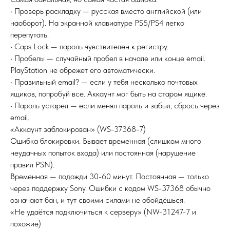
• Проверь раскладку — русская вместо английской (или
наоборот). На экранной клавиатуре PS5/PS4 легко
перепутать.
• Caps Lock — пароль чувствителен к регистру.
• Пробелы — случайный пробел в начале или конце email.
PlayStation не обрежет его автоматически.
• Правильный email? — если у тебя несколько почтовых
ящиков, попробуй все. Аккаунт мог быть на старом ящике.
• Пароль устарел — если менял пароль и забыл, сбрось через
email.
«Аккаунт заблокирован» (WS-37368-7)
Ошибка блокировки. Бывает временная (слишком много
неудачных попыток входа) или постоянная (нарушение
правил PSN).
Временная — подожди 30-60 минут. Постоянная — только
через поддержку Sony. Ошибки с кодом WS-37368 обычно
означают бан, и тут своими силами не обойдёшься.
«Не удаётся подключиться к серверу» (NW-31247-7 и
похожие)