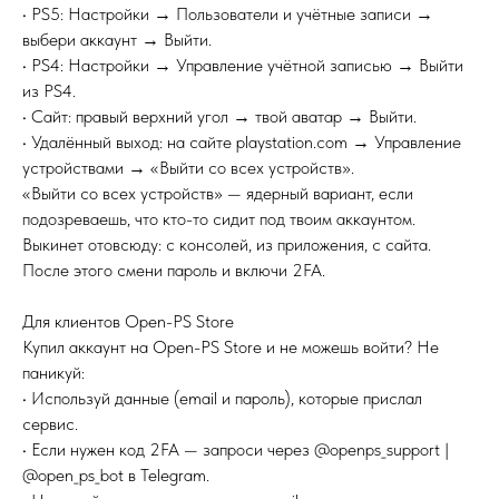
• PS5: Настройки → Пользователи и учётные записи →
выбери аккаунт → Выйти.
• PS4: Настройки → Управление учётной записью → Выйти
из PS4.
• Сайт: правый верхний угол → твой аватар → Выйти.
• Удалённый выход: на сайте playstation.com → Управление
устройствами → «Выйти со всех устройств».
«Выйти со всех устройств» — ядерный вариант, если
подозреваешь, что кто-то сидит под твоим аккаунтом.
Выкинет отовсюду: с консолей, из приложения, с сайта.
После этого смени пароль и включи 2FA.
Для клиентов Open-PS Store
Купил аккаунт на Open-PS Store и не можешь войти? Не
паникуй:
• Используй данные (email и пароль), которые прислал
сервис.
• Если нужен код 2FA — запроси через @openps_support |
@open_ps_bot в Telegram.