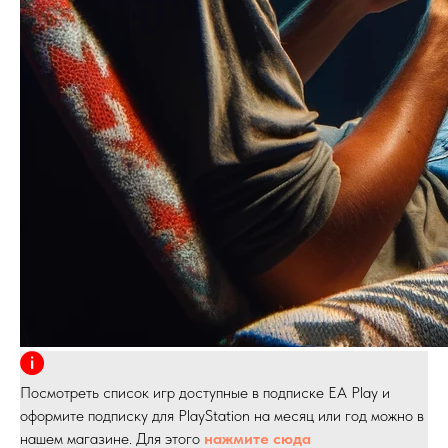
Посмотреть список игр доступные в подписке EA Play и
оформите подписку для PlayStation на месяц или год можно в
нашем магазине. Для этого
нажмите сюда