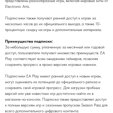
представлены разнообразные игры, включая мировые хиты от
Electronic Arts.
Подписчики также получают ранний доступ к играм за
несколько часов до их официального выхода, а также 10-
процентную скидку на игры и дополнительные материалы.
Преимущества подписки:
За небольшую сумму, уплаченную за месячный или годовой
доступ, пользователи получают множество преимуществ. EA
Play соответствует всем ожиданиям геймеров, позволяя
сохранять прогресс в промо-версиях игровых новинок.
Подписчики EA Play имеют ранний доступ к новым играм,
могут оценивать их потенциал до официального релиза и
сохранять свой игровой прогресс. Для загрузки пробных
версий или уже известных игр достаточно найти их в
магазине на консоли. Подписка также предоставляет доступ
к полным версиям игр и сезонным пропускам Season Pass для
всего дополнительного цифрового контента.