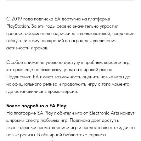
С 2019 года подписка EA доступна на платформе
PlayStation. За эти годы сервис значительно упростил
процесс оформления подписки для пользователей, предложив
гибкую систему поощрений и наград для увеличения
активности игроков.
Особое внимание уделено доступу к пробным версиям игр,
которые ещё не были выпущены на широкий рынок.
Подписчики EA имеют возможность оценить новые игры до
их официального релиза и продолжить игру с того момента,
где остановились в промо-версии.
Более подробно о EA Play:
На платформе EA Play любители игр от Electronic Arts найдут
широкий спектр любимых игр. Подписка дает доступ к
эксклюзивным промо-версиям игр и предоставляет скидки на
новые релизы. В обширной библиотеке сервиса