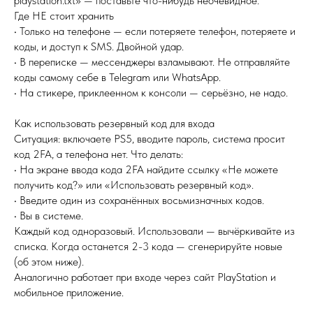
playstation.txt» — поставьте что-нибудь неочевидное.
Где НЕ стоит хранить
• Только на телефоне — если потеряете телефон, потеряете и
коды, и доступ к SMS. Двойной удар.
• В переписке — мессенджеры взламывают. Не отправляйте
коды самому себе в Telegram или WhatsApp.
• На стикере, приклеенном к консоли — серьёзно, не надо.
Как использовать резервный код для входа
Ситуация: включаете PS5, вводите пароль, система просит
код 2FA, а телефона нет. Что делать:
• На экране ввода кода 2FA найдите ссылку «Не можете
получить код?» или «Использовать резервный код».
• Введите один из сохранённых восьмизначных кодов.
• Вы в системе.
Каждый код одноразовый. Использовали — вычёркивайте из
списка. Когда останется 2-3 кода — сгенерируйте новые
(об этом ниже).
Аналогично работает при входе через сайт PlayStation и
мобильное приложение.