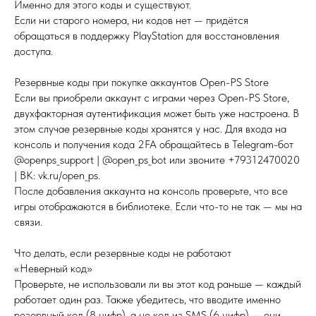
Именно для этого коды и существуют.
Если ни старого номера, ни кодов нет — придётся
обращаться в поддержку PlayStation для восстановления
доступа.
Резервные коды при покупке аккаунтов Open-PS Store
Если вы приобрели аккаунт с играми через Open-PS Store,
двухфакторная аутентификация может быть уже настроена. В
этом случае резервные коды хранятся у нас. Для входа на
консоль и получения кода 2FA обращайтесь в Telegram-бот
@openps_support | @open_ps_bot или звоните +79312470020
| ВК: vk.ru/open_ps.
После добавления аккаунта на консоль проверьте, что все
игры отображаются в библиотеке. Если что-то не так — мы на
связи.
Что делать, если резервные коды не работают
«Неверный код»
Проверьте, не использовали ли вы этот код раньше — каждый
работает один раз. Также убедитесь, что вводите именно
резервный код (8 цифр), а не код из SMS (6 цифр) — они