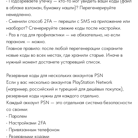
• Подозреваете утечку — кто-то мог увидеть ваши коды (файл
в облаке взломан, бумажку нашли)? Перегенерируйте
немедленно.
• Сменили способ 2FA — перешли с SMS на приложение или
наоборот? Сгенерируйте свежие коды после настройки.
• Раз в год для профилактики — не обязательно, но если
параноик — можно.
Главное правило: после любой перегенерации сохраните
новые коды во всех местах, где хранили старые. Иначе в
нужный момент достанете устаревший список.
Резервные коды для нескольких аккаунтов PSN
Если у вас несколько аккаунтов PlayStation Network
(например, российский и турецкий для дешёвых покупок),
резервные коды нужны для каждого отдельно.
Каждый аккаунт PSN — это отдельная система безопасности
со своими:
• Паролем
• Настройками 2FA
• Привязанным телефоном
• Резервными кодами