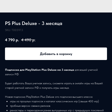
PS Plus Deluxe - 3 месяца
SKU:
T005913
4 790
р.
4 490
р.
Добавить в корзину
Подписка для PlayStation Plus Deluxe на 3 месяца
для вашей учетной
записи РФ
Будет работать Ваша учетная запись, сможете играть в онлайн игры на Вашей
старой учетной записи РФ и получать игры месяца.
Новая подписка PlayStation Plus Deluxe это подписка высшего класса:
игры из прошлых подписок и каталог классических игр (свыше 400 игр)
пробные версии свежих релизов
ремастеры и переиздания ранее выпущенных игр с предыдущих поколений