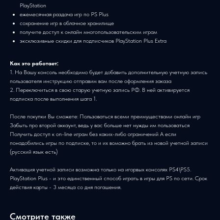
PlayStation
ежемесячная раздача игр по PS Plus
сохранение игр в облачное хранилище
получите доступ к онлайн многопользовательским играм
эксклюзивные скидки для подписчиков PlayStation Plus Extra
Как это работает:
1. На Вашу консоль необходимо будет добавить дополнительную учетную запись
пользователя инструкцию отправим вам после оформления заказа
2. Переключиться в свою старую учетную запись РФ. В ней активируется
подписка после выполнения шага 1.
После покупки Вы сможете: Пользоваться всеми преимуществами онлайн игр
Забыть про второй аккаунт, ведь у вас больше нет нужды им пользоваться
Получить доступ к on-line играм без каких-либо ограничений А если
понадобились игры по подписке, то и их воможно брать из новой учетной записи
(русский язык есть)
Активация учетной записи возможна только на игорвых консолях PS4\PS5.
PlayStation Plus - и это единственный способ играть в игры для PS по сети. Срок
действия карты - 3 месяца со дня погашения.
Смотрите также