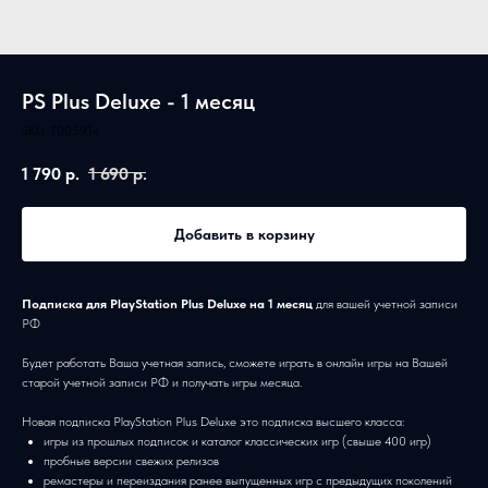
PS Plus Deluxe - 1 месяц
SKU:
T005914
1 790
р.
1 690
р.
Добавить в корзину
Подписка для PlayStation Plus Deluxe на 1 месяц
для вашей учетной записи
РФ
Будет работать Ваша учетная запись, сможете играть в онлайн игры на Вашей
старой учетной записи РФ и получать игры месяца.
Новая подписка PlayStation Plus Deluxe это подписка высшего класса:
игры из прошлых подписок и каталог классических игр (свыше 400 игр)
пробные версии свежих релизов
ремастеры и переиздания ранее выпущенных игр с предыдущих поколений