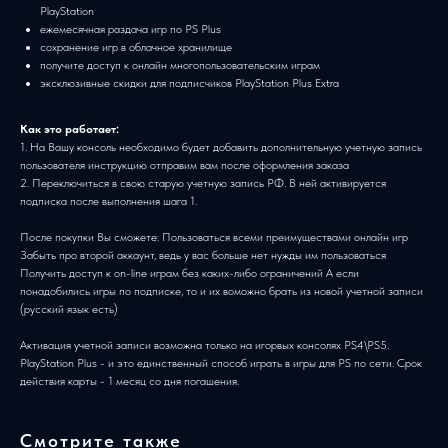
PlayStation
ежемесячная раздача игр по PS Plus
сохранение игр в облачное хранилище
получите доступ к онлайн многопользовательским играм
эксклюзивные скидки для подписчиков PlayStation Plus Extra
Как это работает:
1. На Вашу консоль необходимо будет добавить дополнительную учетную запись
пользователя инструкцию отправим вам после оформления заказа
2. Переключиться в свою старую учетную запись РФ. В ней активируется
подписка после выполнения шага 1.
После покупки Вы сможете: Пользоваться всеми преимуществами онлайн игр
Забыть про второй аккаунт, ведь у вас больше нет нужды им пользоваться
Получить доступ к on-line играм без каких-либо ограничений А если
понадобились игры по подписке, то и их воможно брать из новой учетной записи
(русский язык есть)
Активация учетной записи возможна только на игорвых консолях PS4\PS5.
PlayStation Plus - и это единственный способ играть в игры для PS по сети. Срок
действия карты - 1 месяц со дня погашения.
Смотрите также