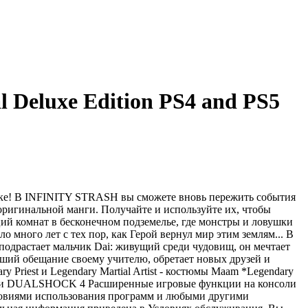
l Deluxe Edition PS4 and PS5
ке! В INFINITY STRASH вы сможете вновь пережить события
з оригинальной манги. Получайте и используйте их, чтобы
аций комнат в бесконечном подземелье, где монстры и ловушки
 много лет с тех пор, как Герой вернул мир этим землям... В
 подрастает мальчик Dai: живущий среди чудовищ, он мечтает
давший обещание своему учителю, обретает новых друзей и
y Priest и Legendary Martial Artist - костюмы Maam *Legendary
рации DUALSHOCK 4 Расширенные игровые функции на консоли
Условиями использования программ и любыми другими