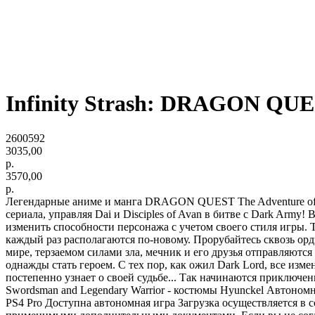
Infinity Strash: DRAGON QUEST
2600592
3035,00
р.
3570,00
р.
Легендарные аниме и манга DRAGON QUEST The Adventure of 
сериала, управляя Dai и Disciples of Avan в битве с Dark Arm
изменить способности персонажа с учетом своего стиля игры. 
каждый раз располагаются по-новому. Прорубайтесь сквозь орд
мире, терзаемом силами зла, мечник и его друзья отправляются
однажды стать героем. С тех пор, как ожил Dark Lord, все изм
постепенно узнает о своей судьбе... Так начинаются приключени
Swordsman and Legendary Warrior - костюмы Hyunckel Автон
PS4 Pro Доступна автономная игра Загрузка осуществляется в