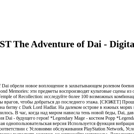
 The Adventure of Dai - Digita
Dai обрели новое воплощение в захватывающем ролевом боеви
y! Bond Memories: эти предметы воспроизводят культовые сцены и
Temple of Recollection: исследуйте более 100 возможных комбин
ы врагов, чтобы добраться до последнего этажа. [СЮЖЕТ] Прошло
 на битву с Dark Lord Hadlar. На далеком острове в южных морях
енилось. В час, когда над миром нависла тень новой беды, Dai, 
я Dai - будущего героя! *Legendary Mage - костюм Popp *Legendar
омная однопользовательская версия Используется функция виб
 соответствии с Условиями обслуживания PlayStation Network, 