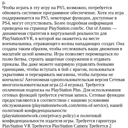
р.
Чтобы играть в эту игру на PS5, возможно, потребуется
обновить системное программное обеспечение. Хотя эта игра
поддерживается на PS5, некоторые функции, доступные в
PS4, могут отсутствовать. Более подробная информация
приведена на странице PlayStation.com/bc. Out of Ammo —
динамичная стратегия в виртуальной реальности для
PlayStation®VR, в которой вы окажетесь на месте
военачальника, отражающего волны нападающих солдат. Она
создана таким образом, чтобы отслеживать ваши движения в
масштабе целой комнаты. Игра позволяет перемещаться по
полю битвы, строить защитные сооружения и отдавать
приказы. Вы даже можете напрямую управлять боевыми
единицами, чтобы вступать в бой с врагом, пользоваться
укрытиями и перезаряжать магазины, чтобы патроны не
кончались! Автономная однопользовательская версия Сетевая
многопользовательская игра (2-4 игрока). Требуется
оплаченная подписка на PlayStation Plus. Для использования
сетевых функций требуется учетная запись. Сетевые функции
предоставляются в соответствии с нашими условиями
обслуживания (playstationnetwork.com/terms-of-service), нашей
политикой конфиденциальности
(playstationnetwork.com/privacy-policy) и политикой
конфиденциальности издателя игры. Требуется гарнитура
PlayStation VR Требуется PlayStation Camera Требуется 2