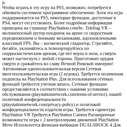
р.
Чтобы играть в эту игру на PS5, возможно, потребуется
обновить системное программное обеспечение. Хотя эта игра
поддерживается на PS5, некоторые функции, доступные в
PS4, могут отсутствовать. Более подробная информация
приведена на странице PlayStation.com/bc. Telefrag VR –
молниеносный шутер-поединок на арене со скоростным
передвижением и боевыми механиками, вдохновленными
классикой FPS. Вы – космический гладиатор. Стреляйте,
бегайте, уклоняйтесь и телепортируйтесь по
сюрреалистическим аренам, где нет верха и низа, а смерть
может настигнуть с любой стороны. Приготовьте орудия
смерти и сражайтесь во славу Вечной Римской империи!
Автономная однопользовательская версия Сетевая
многопользовательская игра (2 игрока). Требуется оплаченная
подписка на PlayStation Plus. Для использования сетевых
функций требуется учетная запись. Сетевые функции
предоставляются в соответствии с нашими условиями
обслуживания (playstationnetwork.com/terms-of-service), нашей
политикой конфиденциальности
(playstationnetwork.com/privacy-policy) и политикой
конфиденциальности издателя игры. Требуется гарнитура
PlayStation VR Требуется PlayStation Camera Расширенные
возможности игры с 2 контроллерами движений PlayStation
Move Используется функция вибрации DUALSHOCK 4 Для