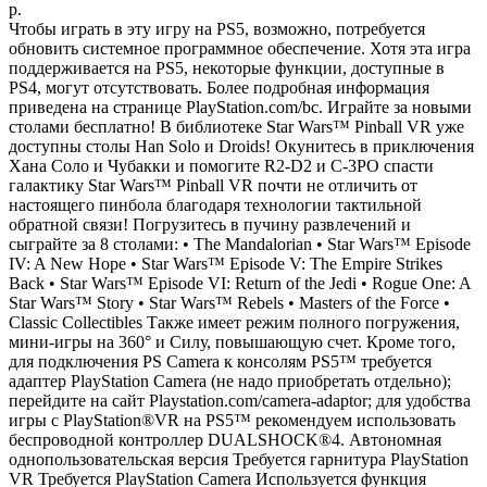
р.
Чтобы играть в эту игру на PS5, возможно, потребуется
обновить системное программное обеспечение. Хотя эта игра
поддерживается на PS5, некоторые функции, доступные в
PS4, могут отсутствовать. Более подробная информация
приведена на странице PlayStation.com/bc. Играйте за новыми
столами бесплатно! В библиотеке Star Wars™ Pinball VR уже
доступны столы Han Solo и Droids! Окунитесь в приключения
Хана Соло и Чубакки и помогите R2-D2 и C-3PO спасти
галактику Star Wars™ Pinball VR почти не отличить от
настоящего пинбола благодаря технологии тактильной
обратной связи! Погрузитесь в пучину развлечений и
сыграйте за 8 столами: • The Mandalorian • Star Wars™ Episode
IV: A New Hope • Star Wars™ Episode V: The Empire Strikes
Back • Star Wars™ Episode VI: Return of the Jedi • Rogue One: A
Star Wars™ Story • Star Wars™ Rebels • Masters of the Force •
Classic Collectibles Также имеет режим полного погружения,
мини-игры на 360° и Силу, повышающую счет. Кроме того,
для подключения PS Camera к консолям PS5™ требуется
адаптер PlayStation Camera (не надо приобретать отдельно);
перейдите на сайт Playstation.com/camera-adaptor; для удобства
игры с PlayStation®VR на PS5™ рекомендуем использовать
беспроводной контроллер DUALSHOCK®4. Автономная
однопользовательская версия Требуется гарнитура PlayStation
VR Требуется PlayStation Camera Используется функция