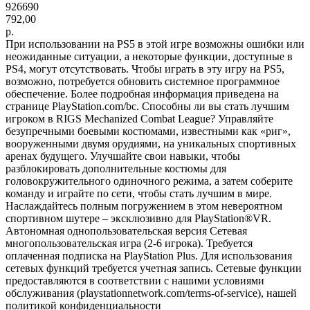
926690
792,00
р.
При использовании на PS5 в этой игре возможны ошибки или
неожиданные ситуации, а некоторые функции, доступные в
PS4, могут отсутствовать. Чтобы играть в эту игру на PS5,
возможно, потребуется обновить системное программное
обеспечение. Более подробная информация приведена на
странице PlayStation.com/bc. Способны ли вы стать лучшим
игроком в RIGS Mechanized Combat League? Управляйте
безупречными боевыми костюмами, известными как «риг»,
вооруженными двумя орудиями, на уникальных спортивных
аренах будущего. Улучшайте свои навыки, чтобы
разблокировать дополнительные костюмы для
головокружительного одиночного режима, а затем соберите
команду и играйте по сети, чтобы стать лучшим в мире.
Наслаждайтесь полным погружением в этом невероятном
спортивном шутере – эксклюзивно для PlayStation®VR.
Автономная однопользовательская версия Сетевая
многопользовательская игра (2-6 игрока). Требуется
оплаченная подписка на PlayStation Plus. Для использования
сетевых функций требуется учетная запись. Сетевые функции
предоставляются в соответствии с нашими условиями
обслуживания (playstationnetwork.com/terms-of-service), нашей
политикой конфиденциальности