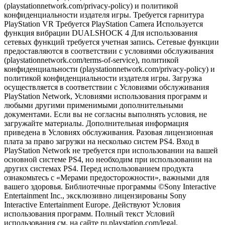
(playstationnetwork.com/privacy-policy) и политикой
конфиденциальности издателя игры. Требуется гарнитура
PlayStation VR Требуется PlayStation Camera Используется
функция вибрации DUALSHOCK 4 Для использования
сетевых функций требуется учетная запись. Сетевые функции
предоставляются в соответствии с условиями обслуживания
(playstationnetwork.com/terms-of-service), политикой
конфиденциальности (playstationnetwork.com/privacy-policy) и
политикой конфиденциальности издателя игры. Загрузка
осуществляется в соответствии с Условиями обслуживания
PlayStation Network, Условиями использования программ и
любыми другими применимыми дополнительными
документами. Если вы не согласны выполнять условия, не
загружайте материалы. Дополнительная информация
приведена в Условиях обслуживания. Разовая лицензионная
плата за право загрузки на несколько систем PS4. Вход в
PlayStation Network не требуется при использовании на вашей
основной системе PS4, но необходим при использовании на
других системах PS4. Перед использованием продукта
ознакомьтесь с «Мерами предосторожности», важными для
вашего здоровья. Библиотечные программы ©Sony Interactive
Entertainment Inc., эксклюзивно лицензированы Sony
Interactive Entertainment Europe. Действуют Условия
использования программ. Полный текст Условий
использования см. на сайте ru.playstation.com/legal.