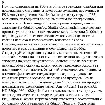
р.
При использовании на PS5 в этой игре возможны ошибки или
неожиданные ситуации, а некоторые функции, доступные в
PS4, могут отсутствовать. Чтобы играть в эту игру на PS5,
возможно, потребуется обновить системное программное
обеспечение. Более подробная информация приведена на
странице PlayStation.com/bc. Shuttle Commander позволяет вам
принять участие в миссиях космического телескопа Хаббла из
первых рук с точным воссозданием космических миссий,
кабины челнока и космического телескопа Хаббла.
Присоединяйтесь к экипажу в миссиях космического шаттла и
помогите в развертывании и обслуживании Хаббла.
Отпразднуйте открытия и узнайте, как этот замечательный
аппарат изменил наше понимание вселенной вокруг нас через
сегменты научной визуализации, основанные на реальных
данных, обнаруженных космическим телескопом Хаббла за
последние 3 десятилетия. Управляйте космическим челноком
в точном физическом симуляторе посадки и управляйте
канадской рукой в ​​космосе, наблюдая за проходом Земли
внизу в течение полного цикла день / ночь. Данный продукт
поддерживает следующие языки; Английский 1 игрок PAL
HD 720p,1080i,1080p Чтобы воспользоваться этим продуктом,
необходимо иметь гарнитуру PlayStaton®VR и камеру
PlayStation®Camera Загрузка осуществляется в соответствии с
Условиями обслуживания PlayStation Network, Условиями