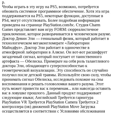
р.
Чтобы играть в эту игру на PS5, возможно, потребуется
обновить системное программное обеспечение. Хотя эта игра
поддерживается на PS5, некоторые функции, доступные в
PS4, могут отсутствовать. Более подробная информация
приведена на странице PlayStation.com/bc. Студия Charm
Games представляет вам игру FORM: сюрреалистичное
приключение, которое разворачивается в человеческом разуме.
Доктор Девин Эли — гениальный физик, который работает в
технологическом мегаконгломерате «Лаборатории
Майндфул». Доктор Эли работает в одиночестве в
атмосферной лаборатории в Аляске. Он вот-вот расшифрует
загадочный сигнал, который поступает от таинственного
артефакта — Обелиска. Примерьте на себя роль талантливого
доктора Эли, обладающего суперспособностью к
геометрической визуализации. Эту способность он случайно
получил после детской травмы. Используйте свою силу, чтобы
принимать сигнал Обелиска, исследовать похожие на сны
воспоминания и решать головоломки вашего разума. Этот
путь может привести вас к переменам... или навсегда оставить
вас в ловушке прошлого. Данный продукт поддерживает
следующие языки; Английский Требуется гарнитура
PlayStation VR Требуется PlayStation Camera Требуется 2
контроллера (ов) движений PlayStation Move Загрузка
осуществляется в соответствии с Условиями обслуживания