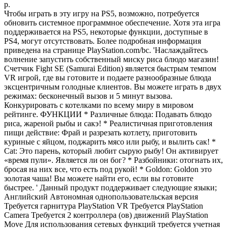
р.
Чтобы играть в эту игру на PS5, возможно, потребуется
обновить системное программное обеспечение. Хотя эта игра
поддерживается на PS5, некоторые функции, доступные в
PS4, могут отсутствовать. Более подробная информация
приведена на странице PlayStation.com/bc. 'Наслаждайтесь
волнение запустить собственный миску риса блюдо магазин!
Счетчик Fight SE (Samurai Edition) является быстрым темпом
VR игрой, где вы готовите и подаете разнообразные блюда
эксцентричным голодные клиентов. Вы можете играть в двух
режимах: бесконечный вызов и 5 минут вызова.
Конкурировать с котелками по всему миру в мировом
рейтинге. ФУНКЦИИ * Различные блюда: Подавать блюдо
риса, жареной рыбы и сакэ! * Реалистичная приготовления
пищи действие: Фрай и разрезать котлету, приготовить
куриные с яйцом, поджарить мясо или рыбу, и вылить сак! *
Cat: Это парень, который любит сырую рыбу! Он активирует
«время пули». Является ли он бог? * Разбойники: отогнать их,
бросая на них все, что есть под рукой! * Goldon: Goldon это
золотая чаша! Вы можете найти его, если вы готовите
быстрее. ' Данный продукт поддерживает следующие языки;
Английский Автономная однопользовательская версия
Требуется гарнитура PlayStation VR Требуется PlayStation
Camera Требуется 2 контроллера (ов) движений PlayStation
Move Для использования сетевых функций требуется учетная