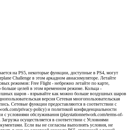
вается на PS5, некоторые функции, доступные в PS4, могут
plane Challenge в этом аркадном авиасимуляторе. Летайте
х режимов: Free Flight - небрежно летайте по карте,
 больше целей в этом временном режиме. Кольца -
здушных шаров - взрывайте как можно больше воздушных шаров
днопользовательская версия Сетевая многопользовательская
запись. Сетевые функции предоставляются в соответствии с
twork.com/privacy-policy) и политикой конфиденциальности
 с условиями обслуживания (playstationnetwork.com/terms-of-
. Загрузка осуществляется в соответствии с Условиями
ументами. Если вы не согласны выполнять условия, не