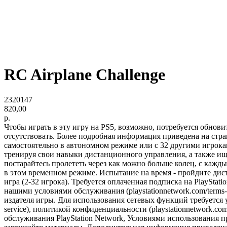
RC Airplane Challenge
2320147
820,00
р.
Чтобы играть в эту игру на PS5, возможно, потребуется обнов
отсутствовать. Более подробная информация приведена на стран
самостоятельно в автономном режиме или с 32 другими игрокам
тренируя свои навыки дистанционного управления, а также ищ
постарайтесь пролететь через как можно больше колец, с каж
в этом временном режиме. Испытание на время - пройдите дис
игра (2-32 игрока). Требуется оплаченная подписка на PlayStat
нашими условиями обслуживания (playstationnetwork.com/terms-
издателя игры. Для использования сетевых функций требуется у
service), политикой конфиденциальности (playstationnetwork.co
обслуживания PlayStation Network, Условиями использования