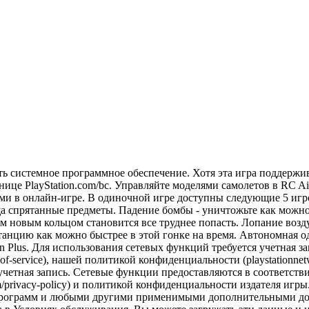
ить системное программное обеспечение. Хотя эта игра поддержи
ице PlayStation.com/bc. Управляйте моделями самолетов в RC Air
и в онлайн-игре. В одиночной игре доступны следующие 5 игровы
а спрятанные предметы. Падение бомбы - уничтожьте как можно
дым новым кольцом становится все труднее попасть. Лопание во
танцию как можно быстрее в этой гонке на время. Автономная о
ion Plus. Для использования сетевых функций требуется учетная 
of-service), нашей политикой конфиденциальности (playstationne
четная запись. Сетевые функции предоставляются в соответствии
m/privacy-policy) и политикой конфиденциальности издателя игры
 программ и любыми другими применимыми дополнительными док