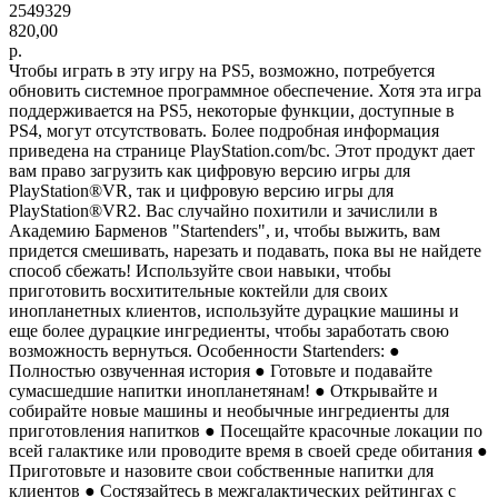
2549329
820,00
р.
Чтобы играть в эту игру на PS5, возможно, потребуется
обновить системное программное обеспечение. Хотя эта игра
поддерживается на PS5, некоторые функции, доступные в
PS4, могут отсутствовать. Более подробная информация
приведена на странице PlayStation.com/bc. Этот продукт дает
вам право загрузить как цифровую версию игры для
PlayStation®VR, так и цифровую версию игры для
PlayStation®VR2. Вас случайно похитили и зачислили в
Академию Барменов "Startenders", и, чтобы выжить, вам
придется смешивать, нарезать и подавать, пока вы не найдете
способ сбежать! Используйте свои навыки, чтобы
приготовить восхитительные коктейли для своих
инопланетных клиентов, используйте дурацкие машины и
еще более дурацкие ингредиенты, чтобы заработать свою
возможность вернуться. Особенности Startenders: ●
Полностью озвученная история ● Готовьте и подавайте
сумасшедшие напитки инопланетянам! ● Открывайте и
собирайте новые машины и необычные ингредиенты для
приготовления напитков ● Посещайте красочные локации по
всей галактике или проводите время в своей среде обитания ●
Приготовьте и назовите свои собственные напитки для
клиентов ● Состязайтесь в межгалактических рейтингах с