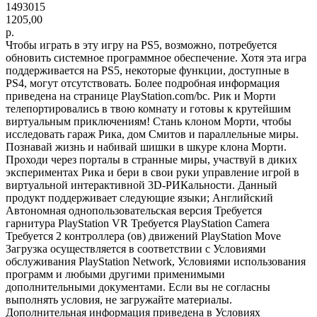
1493015
1205,00
р.
Чтобы играть в эту игру на PS5, возможно, потребуется
обновить системное программное обеспечение. Хотя эта игра
поддерживается на PS5, некоторые функции, доступные в
PS4, могут отсутствовать. Более подробная информация
приведена на странице PlayStation.com/bc. Рик и Морти
телепортировались в твою комнату и готовы к крутейшим
виртуальным приключениям! Стань клоном Морти, чтобы
исследовать гараж Рика, дом Смитов и параллельные миры.
Познавай жизнь и набивай шишки в шкуре клона Морти.
Проходи через порталы в странные миры, участвуй в диких
экспериментах Рика и бери в свои руки управление игрой в
виртуальной интерактивной 3D-РИКальности. Данный
продукт поддерживает следующие языки; Английский
Автономная однопользовательская версия Требуется
гарнитура PlayStation VR Требуется PlayStation Camera
Требуется 2 контроллера (ов) движений PlayStation Move
Загрузка осуществляется в соответствии с Условиями
обслуживания PlayStation Network, Условиями использования
программ и любыми другими применимыми
дополнительными документами. Если вы не согласны
выполнять условия, не загружайте материалы.
Дополнительная информация приведена в Условиях