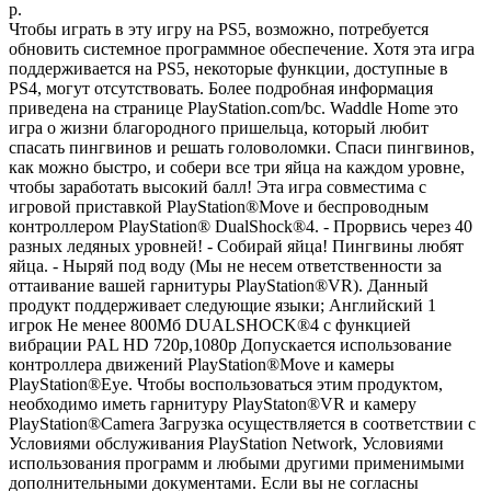
р.
Чтобы играть в эту игру на PS5, возможно, потребуется
обновить системное программное обеспечение. Хотя эта игра
поддерживается на PS5, некоторые функции, доступные в
PS4, могут отсутствовать. Более подробная информация
приведена на странице PlayStation.com/bc. Waddle Home это
игра о жизни благородного пришельца, который любит
спасать пингвинов и решать головоломки. Спаси пингвинов,
как можно быстро, и собери все три яйца на каждом уровне,
чтобы заработать высокий балл! Эта игра совместима с
игровой приставкой PlayStation®Move и беспроводным
контроллером PlayStation® DualShock®4. - Прорвись через 40
разных ледяных уровней! - Собирай яйца! Пингвины любят
яйца. - Ныряй под воду (Мы не несем ответственности за
оттаивание вашей гарнитуры PlayStation®VR). Данный
продукт поддерживает следующие языки; Английский 1
игрок Не менее 800Мб DUALSHOCK®4 с функцией
вибрации PAL HD 720p,1080p Допускается использование
контроллера движений PlayStation®Move и камеры
PlayStation®Eye. Чтобы воспользоваться этим продуктом,
необходимо иметь гарнитуру PlayStaton®VR и камеру
PlayStation®Camera Загрузка осуществляется в соответствии с
Условиями обслуживания PlayStation Network, Условиями
использования программ и любыми другими применимыми
дополнительными документами. Если вы не согласны