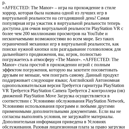
р.
«AFFECTED: The Manor» – игра на прохождение в стиле
хоррор, которая была названа одной из лучших игр в
виртуальной реальности на сегодняшний день! Самая
популярная игра ужастик в виртуальной реальности теперь
доступна для очков виртуальной реальности PlayStation VR с
более чем 200 миллионами просмотров на YouTube и
нескончаемыми возможностями во всем мире. Без таких
ограничений механики игр в виртуальной реальности, как
поиски нужной кнопки или разгадывание головоломок для
дальнейшего продвижения, вы, игрок, полностью
погружаетесь в атмосферу «The Manor». «AFFECTED: The
Manor» стала простой в прохождении игрой с полным
эффектом погружения, которую вы захотите посоветовать
друзьям не меньше, чем поиграть самому. Данный продукт
поддерживает следующие языки; Английский Автономная
однопользовательская версия Требуется гарнитура PlayStation
VR Требуется PlayStation Camera Требуется 2 контроллера (ов)
движений PlayStation Move Загрузка осуществляется в
соответствии с Условиями обслуживания PlayStation Network,
Условиями использования программ и любыми другими
применимыми дополнительными документами. Если вы не
согласны выполнять условия, не загружайте материалы.
Дополнительная информация приведена в Условиях
обслуживания. Разовая лицензионная плата за право загрузки