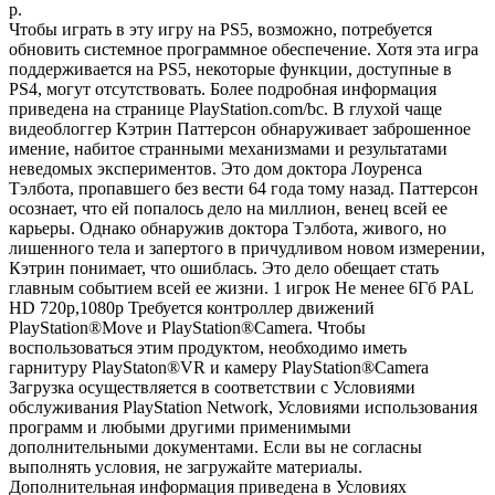
р.
Чтобы играть в эту игру на PS5, возможно, потребуется
обновить системное программное обеспечение. Хотя эта игра
поддерживается на PS5, некоторые функции, доступные в
PS4, могут отсутствовать. Более подробная информация
приведена на странице PlayStation.com/bc. В глухой чаще
видеоблоггер Кэтрин Паттерсон обнаруживает заброшенное
имение, набитое странными механизмами и результатами
неведомых экспериментов. Это дом доктора Лоуренса
Тэлбота, пропавшего без вести 64 года тому назад. Паттерсон
осознает, что ей попалось дело на миллион, венец всей ее
карьеры. Однако обнаружив доктора Тэлбота, живого, но
лишенного тела и запертого в причудливом новом измерении,
Кэтрин понимает, что ошиблась. Это дело обещает стать
главным событием всей ее жизни. 1 игрок Не менее 6Гб PAL
HD 720p,1080p Требуется контроллер движений
PlayStation®Move и PlayStation®Camera. Чтобы
воспользоваться этим продуктом, необходимо иметь
гарнитуру PlayStaton®VR и камеру PlayStation®Camera
Загрузка осуществляется в соответствии с Условиями
обслуживания PlayStation Network, Условиями использования
программ и любыми другими применимыми
дополнительными документами. Если вы не согласны
выполнять условия, не загружайте материалы.
Дополнительная информация приведена в Условиях