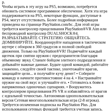
р.
Чтобы играть в эту игру на PS5, возможно, потребуется
обновить системное программное обеспечение. Хотя эта игра
поддерживается на PS5, некоторые функции, доступные в
PS4, могут отсутствовать. Более подробная информация
приведена на странице PlayStation.com/bc. Для этой игры
требуется контроллер прицеливания PlayStation®VR Aim или
беспроводной контроллер DUALSHOCK®4.
РАЗРАБАТЫВАЙТЕ СТРАТЕГИЮ. ОБЩАЙТЕСЬ.
ДОМИНИРУЙТЕ. Координируйте нападения в тактическом
шутере с обзором в 360 градусов и полной свободой
движения. Только на PlayStation®VR! Подмечайте каждый
щелчок при снятии оружия с предохранителя благодаря
объемному звуку. Станьте бойцом элитного подразделения и
добывайте важные данные. Будьте одной командой, работайте
слаженно, следуйте своей тактике, уничтожайте врагов,
защищайте цели... и получайте кучу денег! • Соберите
команду и начните противостояние 4 на 4. • Настраивайте
оружие на свой вкус и улучшайте его. • Готовьтесь к боям в
напряженных одиночных сценариях. • Вооружитесь
контроллером прицеливания PS VR и избавляйтесь от врагов
с идеальной точностью. Автономная однопользовательская
версия Сетевая многопользовательская игра (2-8 игрока).
Требуется оплаченная подписка на PlayStation Plus. Для
использования сетевых функций требуется учетная запись.