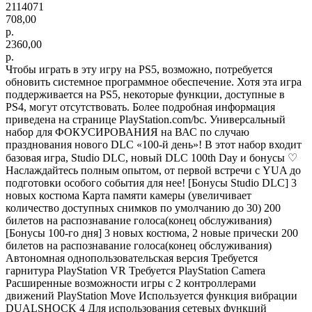
2114071
708,00
р.
2360,00
р.
Чтобы играть в эту игру на PS5, возможно, потребуется
обновить системное программное обеспечение. Хотя эта игра
поддерживается на PS5, некоторые функции, доступные в
PS4, могут отсутствовать. Более подробная информация
приведена на странице PlayStation.com/bc. Универсальный
набор для ФОКУСИРОВАНИЯ на ВАС по случаю
празднования нового DLC «100-й день»! В этот набор входит
базовая игра, Studio DLC, новый DLC 100th Day и бонусы ♡
Наслаждайтесь полным опытом, от первой встречи с YUA до
подготовки особого события для нее! [Бонусы Studio DLC] 3
новых костюма Карта памяти камеры (увеличивает
количество доступных снимков по умолчанию до 30) 200
билетов на распознавание голоса(конец обслуживания)
[Бонусы 100-го дня] 3 новых костюма, 2 новые прически 200
билетов на распознавание голоса(конец обслуживания)
Автономная однопользовательская версия Требуется
гарнитура PlayStation VR Требуется PlayStation Camera
Расширенные возможности игры с 2 контроллерами
движений PlayStation Move Используется функция вибрации
DUALSHOCK 4 Для использования сетевых функций