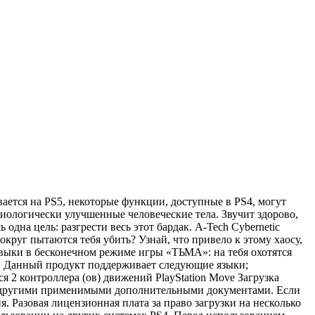
вается на PS5, некоторые функции, доступные в PS4, могут
 биологически улучшенные человеческие тела. Звучит здорово,
одна цель: разгрести весь этот бардак. A-Tech Cybernetic
круг пытаются тебя убить? Узнай, что привело к этому хаосу,
выки в бесконечном режиме игры «ТЬМА»: на тебя охотятся
м! Данный продукт поддерживает следующие языки;
я 2 контроллера (ов) движений PlayStation Move Загрузка
ми другими применимыми дополнительными документами. Если
 Разовая лицензионная плата за право загрузки на несколько