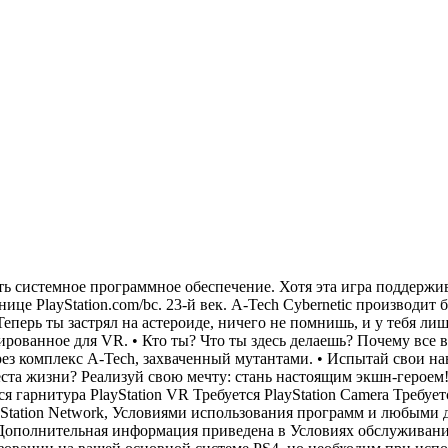
ить системное программное обеспечение. Хотя эта игра поддержи
ице PlayStation.com/bc. 23-й век. A-Tech Cybernetic производит
перь ты застрял на астероиде, ничего не помнишь, и у тебя лишь 
ованное для VR. • Кто ты? Что ты здесь делаешь? Почему все во
з комплекс A-Tech, захваченный мутантами. • Испытай свои на
еста жизни? Реализуй свою мечту: стань настоящим экшн-герое
гарнитура PlayStation VR Требуется PlayStation Camera Требуетс
ayStation Network, Условиями использования программ и любы
Дополнительная информация приведена в Условиях обслуживания.