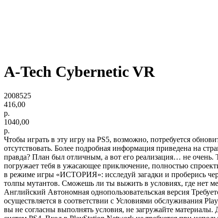
A-Tech Cybernetic VR
2008525
416,00
р.
1040,00
р.
Чтобы играть в эту игру на PS5, возможно, потребуется обнов
отсутствовать. Более подробная информация приведена на стран
правда? План был отличным, а вот его реализация… не очень. Те
погружает тебя в ужасающее приключение, полностью спроектир
в режиме игры «ИСТОРИЯ»: исследуй загадки и проберись чере
толпы мутантов. Сможешь ли ты выжить в условиях, где нет м
Английский Автономная однопользовательская версия Требуется 
осуществляется в соответствии с Условиями обслуживания Pl
вы не согласны выполнять условия, не загружайте материалы. 