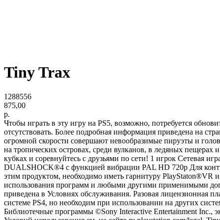
Tiny Trax
1288556
875,00
р.
Чтобы играть в эту игру на PS5, возможно, потребуется обнов
отсутствовать. Более подробная информация приведена на стра
огромной скорости совершают невообразимые пируэты и голо
на тропических островах, среди вулканов, в ледяных пещерах и
кубках и соревнуйтесь с друзьями по сети! 1 игрок Сетевая иг
DUALSHOCK®4 с функцией вибрации PAL HD 720p Для контроля
этим продуктом, необходимо иметь гарнитуру PlayStaton®VR и 
использования программ и любыми другими применимыми допо
приведена в Условиях обслуживания. Разовая лицензионная плат
системе PS4, но необходим при использовании на других сист
Библиотечные программы ©Sony Interactive Entertainment Inc.,