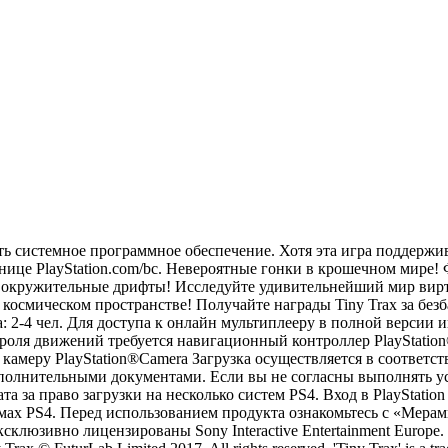
ить системное программное обеспечение. Хотя эта игра поддержи
нице PlayStation.com/bc. Невероятные гонки в крошечном мире!
вокружительные дрифты! Исследуйте удивительнейший мир вирт
 космическом пространстве! Получайте награды Tiny Trax за без
ра: 2-4 чел. Для доступа к онлайн мультиплееру в полной версии 
 движений требуется навигационный контроллер PlayStation®
камеру PlayStation®Camera Загрузка осуществляется в соответст
лнительными документами. Если вы не согласны выполнять ус
а за право загрузки на несколько систем PS4. Вход в PlayStatio
емах PS4. Перед использованием продукта ознакомьтесь с «Мера
 эксклюзивно лицензированы Sony Interactive Entertainment Euro