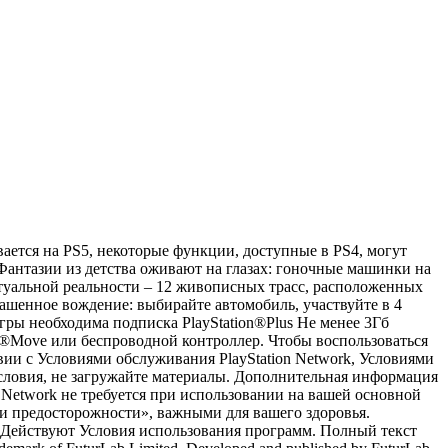
вается на PS5, некоторые функции, доступные в PS4, могут
 Фантазии из детства оживают на глазах: гоночные машинки на
уальной реальности – 12 живописных трасс, расположенных
башенное вождение: выбирайте автомобиль, участвуйте в 4
игры необходима подписка PlayStation®Plus Не менее 3Гб
Move или беспроводной контроллер. Чтобы воспользоваться
вии с Условиями обслуживания PlayStation Network, Условиями
ловия, не загружайте материалы. Дополнительная информация
n Network не требуется при использовании на вашей основной
ми предосторожности», важными для вашего здоровья.
pe. Действуют Условия использования программ. Полный текст