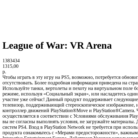
League of War: VR Arena
1383434
1315,00
р.
Чтобы играть в эту игру на PS5, возможно, потребуется обнов
отсутствовать. Более подробная информация приведена на стран
Используйте танки, вертолеты и пехоту на виртуальном поле 
режиме, используя «Социальный экран», или насладитесь оди
участие уже сейчас! Данный продукт поддерживает следующие
телевизор, поддерживающий стереоскопическое изображение, и
контроллер движений PlayStation®Move и PlayStation®Camera. 
осуществляется в соответствии с Условиями обслуживания Pl
вы не согласны выполнять условия, не загружайте материалы. 
систем PS4. Вход в PlayStation Network не требуется при исп
продукта ознакомьтесь с «Мерами предосторожности», важными 