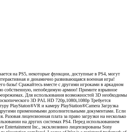
вается на PS5, некоторые функции, доступные в PS4, могут
 интерактивная и динамично развивающаяся военная игра!
его базы! Сражайтесь вместе с другими игроками в аркадном
вою собственную, непобедимую армию! Примите взрывное
реорежимах. Для использования возможностей 3D необходимы
оскопического 3D PAL HD 720p,1080i,1080p Требуется
туру PlayStaton®VR и камеру PlayStation®Camera Загрузка
ми другими применимыми дополнительными документами. Если
 Разовая лицензионная плата за право загрузки на несколько
пользовании на других системах PS4. Перед использованием
e Entertainment Inc., эксклюзивно лицензированы Sony