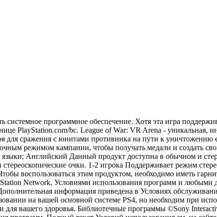
ить системное программное обеспечение. Хотя эта игра поддержи
ице PlayStation.com/bc. League of War: VR Arena - уникальная,
боя для сражения с юнитами противника на пути к уничтожению 
ночным режимом кампании, чтобы получать медали и создать с
 языки; Английский Данный продукт доступна в обычном и сте
 стереоскопические очки. 1-2 игрока Поддерживает режим стере
Чтобы воспользоваться этим продуктом, необходимо иметь гарни
ayStation Network, Условиями использования программ и любы
Дополнительная информация приведена в Условиях обслуживания.
ользовании на вашей основной системе PS4, но необходим при ис
для вашего здоровья. Библиотечные программы ©Sony Interactiv