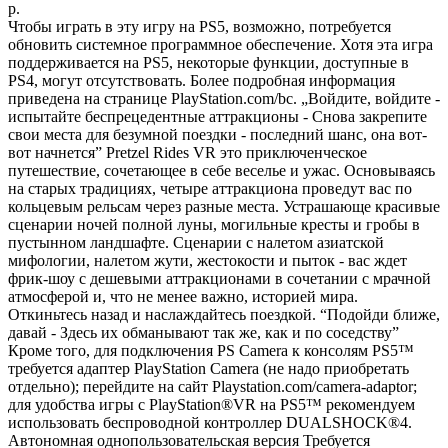
р.
Чтобы играть в эту игру на PS5, возможно, потребуется
обновить системное программное обеспечение. Хотя эта игра
поддерживается на PS5, некоторые функции, доступные в
PS4, могут отсутствовать. Более подробная информация
приведена на странице PlayStation.com/bc. „Войдите, войдите -
испытайте беспрецедентные аттракционы - Снова закрепите
свои места для безумной поездки - последний шанс, она вот-
вот начнется” Pretzel Rides VR это приключенческое
путешествие, сочетающее в себе веселье и ужас. Основываясь
на старых традициях, четыре аттракциона проведут вас по
кольцевым рельсам через разные места. Устрашающе красивые
сценарии ночей полной луны, могильные кресты и гробы в
пустынном ландшафте. Сценарии с налетом азиатской
мифологии, налетом жути, жестокости и пыток - вас ждет
фрик-шоу с дешевыми аттракционами в сочетании с мрачной
атмосферой и, что не менее важно, историей мира.
Откиньтесь назад и наслаждайтесь поездкой. “Подойди ближе,
давай - Здесь их обманывают так же, как и по соседству”
Кроме того, для подключения PS Camera к консолям PS5™
требуется адаптер PlayStation Camera (не надо приобретать
отдельно); перейдите на сайт Playstation.com/camera-adaptor;
для удобства игры с PlayStation®VR на PS5™ рекомендуем
использовать беспроводной контроллер DUALSHOCK®4.
Автономная однопользовательская версия Требуется