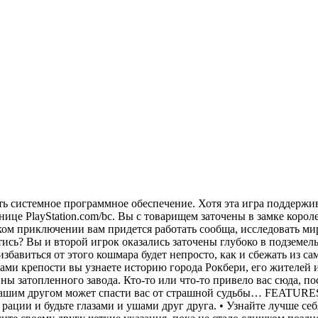
ить системное программное обеспечение. Хотя эта игра поддержи
ице PlayStation.com/bc. Вы с товарищем заточены в замке корол
ском приключении вам придется работать сообща, исследовать ми
сь? Вы и второй игрок оказались заточены глубоко в подземелья
збавиться от этого кошмара будет непросто, как и сбежать из са
енами крепости вы узнаете историю города Рокбери, его жителей
ины затопленного завода. Кто-то или что-то привело вас сюда, п
 вашим другом может спасти вас от страшной судьбы… FEATURES
рации и будьте глазами и ушами друг друга. • Узнайте лучше себ