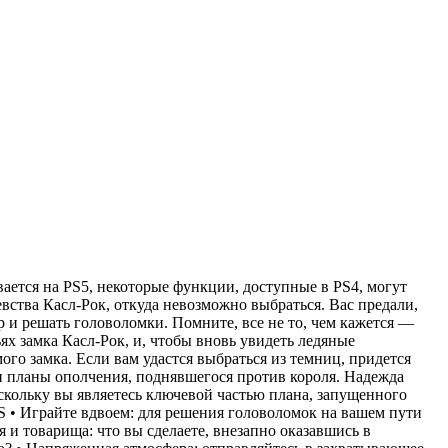
вается на PS5, некоторые функции, доступные в PS4, могут
евства Касл-Рок, откуда невозможно выбраться. Вас предали,
р и решать головоломки. Помните, все не то, чем кажется —
х замка Касл-Рок, и, чтобы вновь увидеть ледяные
мого замка. Если вам удастся выбраться из темниц, придется
 и планы ополчения, поднявшегося против короля. Надежда
оскольку вы являетесь ключевой частью плана, запущенного
 • Играйте вдвоем: для решения головоломок на вашем пути
я и товарища: что вы сделаете, внезапно оказавшись в