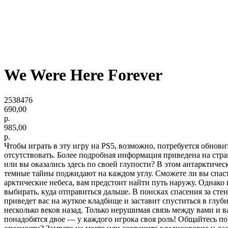
We Were Here Forever
2538476
690,00
р.
985,00
р.
Чтобы играть в эту игру на PS5, возможно, потребуется обнов
отсутствовать. Более подробная информация приведена на стран
или вы оказались здесь по своей глупости? В этом антарктиче
темные тайны поджидают на каждом углу. Сможете ли вы спасти
арктические небеса, вам предстоит найти путь наружу. Однако и
выбирать, куда отправиться дальше. В поисках спасения за ст
приведет вас на жуткое кладбище и заставит спуститься в глуб
несколько веков назад. Только нерушимая связь между вами и
понадобятся двое — у каждого игрока своя роль! Общайтесь по 