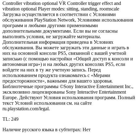
Controller vibration optional VR Controller trigger effect and
vibration optional Player modes: sitting, standing, roomscale
Загрузка осуществляется в соответствии с Условиями
обслуживания PlayStation Network, Условиями использования
программ и любыми другими применимыми
дополнительными документами. Если вы не согласны
выполнять условия, не загружайте материалы.
Дополнительная информация приведена в Условиях
обслуживания. Вы можете загружать эти данные и играть в
них на основной консоли PS5, связанной с вашей учетной
записьью (с помощью настройки «Общий доступ к консоли и
автономная игра») и на любых других консолях PS5, если
войдете на них в ту же учетную запись. Перед
использованием продукта ознакомьтесь с «Мерами
предосторожности», важными для вашего здоровья.
Библиотечные программы ©Sony Interactive Entertainment Inc.,
эксклюзивно лицензированы Sony Interactive Entertainment
Europe. Действуют Условия использования программ. Полный
текст Условий использования см. на сайте
ru.playstation.com/legal.
TL: 249
Наличие русского языка в субтитрах: Нет