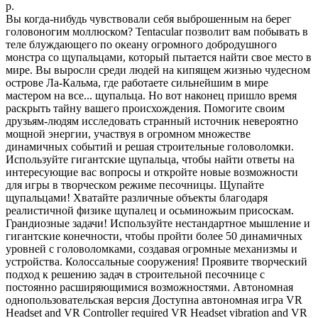
р.
Вы когда-нибудь чувствовали себя выброшенным на берег
головоногим моллюском? Tentacular позволит вам побывать в
теле блуждающего по океану огромного добродушного
монстра со щупальцами, который пытается найти свое место в
мире. Вы выросли среди людей на кипящем жизнью чудесном
острове Ла-Кальма, где работаете сильнейшим в мире
мастером на все... щупальца. Но вот наконец пришло время
раскрыть тайну вашего происхождения. Помогите своим
друзьям-людям исследовать странный источник невероятно
мощной энергии, участвуя в огромном множестве
динамичных событий и решая строительные головоломки.
Используйте гигантские щупальца, чтобы найти ответы на
интересующие вас вопросы и откройте новые возможности
для игры в творческом режиме песочницы. Щупайте
щупальцами! Хватайте различные объекты благодаря
реалистичной физике щупалец и осьминожьим присоскам.
Грандиозные задачи! Используйте нестандартное мышление и
гигантские конечности, чтобы пройти более 50 динамичных
уровней с головоломками, создавая огромные механизмы и
устройства. Колоссальные сооружения! Проявите творческий
подход к решению задач в строительной песочнице с
постоянно расширяющимися возможностями. Автономная
однопользовательская версия Доступна автономная игра VR
Headset and VR Controller required VR Headset vibration and VR