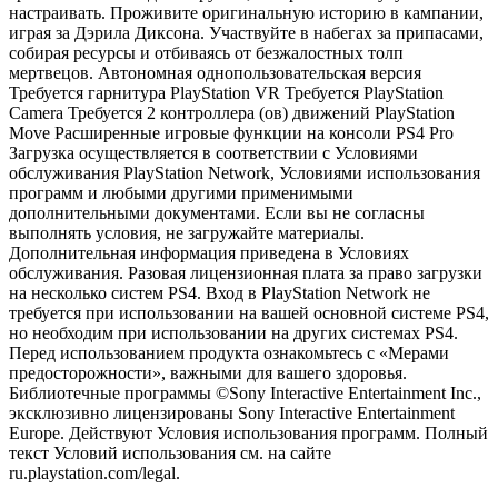
настраивать. Проживите оригинальную историю в кампании,
играя за Дэрила Диксона. Участвуйте в набегах за припасами,
собирая ресурсы и отбиваясь от безжалостных толп
мертвецов. Автономная однопользовательская версия
Требуется гарнитура PlayStation VR Требуется PlayStation
Camera Требуется 2 контроллера (ов) движений PlayStation
Move Расширенные игровые функции на консоли PS4 Pro
Загрузка осуществляется в соответствии с Условиями
обслуживания PlayStation Network, Условиями использования
программ и любыми другими применимыми
дополнительными документами. Если вы не согласны
выполнять условия, не загружайте материалы.
Дополнительная информация приведена в Условиях
обслуживания. Разовая лицензионная плата за право загрузки
на несколько систем PS4. Вход в PlayStation Network не
требуется при использовании на вашей основной системе PS4,
но необходим при использовании на других системах PS4.
Перед использованием продукта ознакомьтесь с «Мерами
предосторожности», важными для вашего здоровья.
Библиотечные программы ©Sony Interactive Entertainment Inc.,
эксклюзивно лицензированы Sony Interactive Entertainment
Europe. Действуют Условия использования программ. Полный
текст Условий использования см. на сайте
ru.playstation.com/legal.