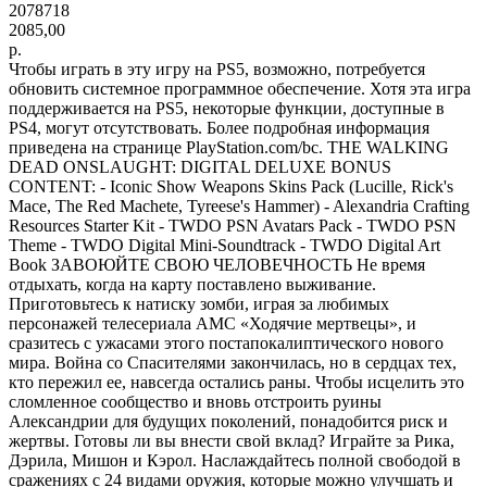
2078718
2085,00
р.
Чтобы играть в эту игру на PS5, возможно, потребуется
обновить системное программное обеспечение. Хотя эта игра
поддерживается на PS5, некоторые функции, доступные в
PS4, могут отсутствовать. Более подробная информация
приведена на странице PlayStation.com/bc. THE WALKING
DEAD ONSLAUGHT: DIGITAL DELUXE BONUS
CONTENT: - Iconic Show Weapons Skins Pack (Lucille, Rick's
Mace, The Red Machete, Tyreese's Hammer) - Alexandria Crafting
Resources Starter Kit - TWDO PSN Avatars Pack - TWDO PSN
Theme - TWDO Digital Mini-Soundtrack - TWDO Digital Art
Book ЗАВОЮЙТЕ СВОЮ ЧЕЛОВЕЧНОСТЬ Не время
отдыхать, когда на карту поставлено выживание.
Приготовьтесь к натиску зомби, играя за любимых
персонажей телесериала AMC «Ходячие мертвецы», и
сразитесь с ужасами этого постапокалиптического нового
мира. Война со Спасителями закончилась, но в сердцах тех,
кто пережил ее, навсегда остались раны. Чтобы исцелить это
сломленное сообщество и вновь отстроить руины
Александрии для будущих поколений, понадобится риск и
жертвы. Готовы ли вы внести свой вклад? Играйте за Рика,
Дэрила, Мишон и Кэрол. Наслаждайтесь полной свободой в
сражениях с 24 видами оружия, которые можно улучшать и