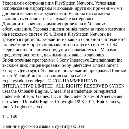
Условиями обслуживания PlayStation Network, Условиями
использования программ и любыми другими применимыми
дополнительными документами. Если вы не согласны
выполнять условия, не загружайте материалы.
Дополнительная информация приведена в Условиях
обслуживания. Разовая лицензионная плата за право загрузки
на несколько систем PS4. Вход в PlayStation Network не
требуется при использовании на вашей основной системе PS4,
но необходим при использовании на других системах PS4.
Перед использованием продукта ознакомьтесь с «Мерами
предосторожности», важными для вашего здоровья.
Библиотечные программы ©Sony Interactive Entertainment Inc.,
эксклюзивно лицензированы Sony Interactive Entertainment
Europe. Действуют Условия использования программ. Полный
текст Условий использования см. на сайте
ru.playstation.com/legal. © 2018 HAMMERHEAD
INTERACTIVE LIMITED. ALL RIGHTS RESERVED SYREN
uses the Unreal® Engine. Unreal® is a trademark or registered
trademark of Epic Games, Inc. in the United States of America and
elsewhere. Unreal® Engine, Copyright 1998-2017, Epic Games,
Inc. All rights reserved.
TL: 149
Наличие русского языка в субтитрах: Нет