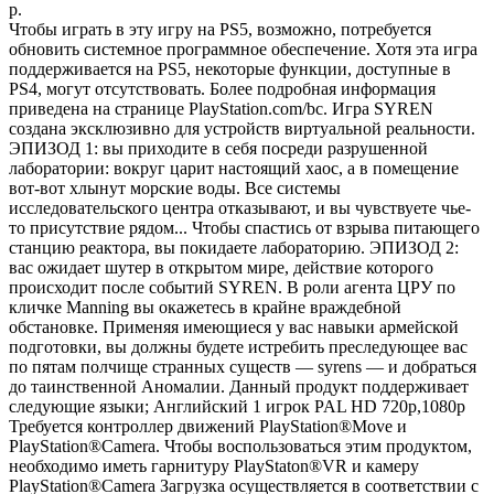
р.
Чтобы играть в эту игру на PS5, возможно, потребуется
обновить системное программное обеспечение. Хотя эта игра
поддерживается на PS5, некоторые функции, доступные в
PS4, могут отсутствовать. Более подробная информация
приведена на странице PlayStation.com/bc. Игра SYREN
создана эксклюзивно для устройств виртуальной реальности.
ЭПИЗОД 1: вы приходите в себя посреди разрушенной
лаборатории: вокруг царит настоящий хаос, а в помещение
вот-вот хлынут морские воды. Все системы
исследовательского центра отказывают, и вы чувствуете чье-
то присутствие рядом... Чтобы спастись от взрыва питающего
станцию реактора, вы покидаете лабораторию. ЭПИЗОД 2:
вас ожидает шутер в открытом мире, действие которого
происходит после событий SYREN. В роли агента ЦРУ по
кличке Manning вы окажетесь в крайне враждебной
обстановке. Применяя имеющиеся у вас навыки армейской
подготовки, вы должны будете истребить преследующее вас
по пятам полчище странных существ — syrens — и добраться
до таинственной Аномалии. Данный продукт поддерживает
следующие языки; Английский 1 игрок PAL HD 720p,1080p
Требуется контроллер движений PlayStation®Move и
PlayStation®Camera. Чтобы воспользоваться этим продуктом,
необходимо иметь гарнитуру PlayStaton®VR и камеру
PlayStation®Camera Загрузка осуществляется в соответствии с