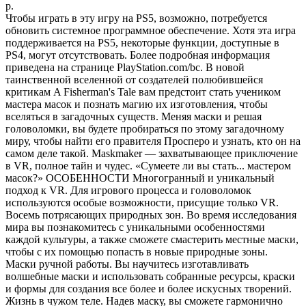
р.
Чтобы играть в эту игру на PS5, возможно, потребуется
обновить системное программное обеспечение. Хотя эта игра
поддерживается на PS5, некоторые функции, доступные в
PS4, могут отсутствовать. Более подробная информация
приведена на странице PlayStation.com/bc. В новой
таинственной вселенной от создателей полюбившейся
критикам A Fisherman's Tale вам предстоит стать учеником
мастера масок и познать магию их изготовления, чтобы
вселяться в загадочных существ. Меняя маски и решая
головоломки, вы будете пробираться по этому загадочному
миру, чтобы найти его правителя Просперо и узнать, кто он на
самом деле такой. Maskmaker — захватывающее приключение
в VR, полное тайн и чудес. «Сумеете ли вы стать... мастером
масок?» ОСОБЕННОСТИ Многогранный и уникальный
подход к VR. Для игрового процесса и головоломок
используются особые возможности, присущие только VR.
Восемь потрясающих природных зон. Во время исследования
мира вы познакомитесь с уникальными особенностями
каждой культуры, а также сможете смастерить местные маски,
чтобы с их помощью попасть в новые природные зоны.
Маски ручной работы. Вы научитесь изготавливать
волшебные маски и использовать собранные ресурсы, краски
и формы для создания все более и более искусных творений.
Жизнь в чужом теле. Надев маску, вы сможете гармонично