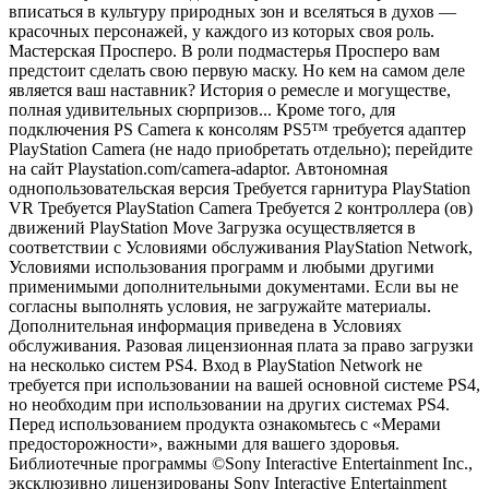
вписаться в культуру природных зон и вселяться в духов —
красочных персонажей, у каждого из которых своя роль.
Мастерская Просперо. В роли подмастерья Просперо вам
предстоит сделать свою первую маску. Но кем на самом деле
является ваш наставник? История о ремесле и могуществе,
полная удивительных сюрпризов... Кроме того, для
подключения PS Camera к консолям PS5™ требуется адаптер
PlayStation Camera (не надо приобретать отдельно); перейдите
на сайт Playstation.com/camera-adaptor. Автономная
однопользовательская версия Требуется гарнитура PlayStation
VR Требуется PlayStation Camera Требуется 2 контроллера (ов)
движений PlayStation Move Загрузка осуществляется в
соответствии с Условиями обслуживания PlayStation Network,
Условиями использования программ и любыми другими
применимыми дополнительными документами. Если вы не
согласны выполнять условия, не загружайте материалы.
Дополнительная информация приведена в Условиях
обслуживания. Разовая лицензионная плата за право загрузки
на несколько систем PS4. Вход в PlayStation Network не
требуется при использовании на вашей основной системе PS4,
но необходим при использовании на других системах PS4.
Перед использованием продукта ознакомьтесь с «Мерами
предосторожности», важными для вашего здоровья.
Библиотечные программы ©Sony Interactive Entertainment Inc.,
эксклюзивно лицензированы Sony Interactive Entertainment