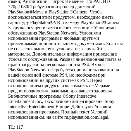
языки; Английский 1 игрок Не менее 1Гб PAL HD
720p,1080i Требуется контроллер движений
PlayStation®Move и PlayStation®Camera. Чтобы
воспользоваться этим продуктом, необходимо иметь
гарнитуру PlayStaton®VR и камеру PlayStation®Camera
Загрузка осуществляется в соответствии с Условиями
обслуживания PlayStation Network, Условиями
использования программ и любыми другими
применимыми дополнительными документами. Если вы
не согласны выполнять условия, не загружайте
материалы. Дополнительная информация приведена в
Условиях обслуживания. Разовая лицензионная плата за
право загрузки на несколько систем PS4. Вход в
PlayStation Network не требуется при использовании на
вашей основной системе PS4, но необходим при
использовании на других системах PS4. Перед
использованием продукта ознакомьтесь с «Мерами
предосторожности», важными для вашего здоровья.
Библиотечные программы ©Sony Interactive
Entertainment Inc., эксклюзивно лицензированы Sony
Interactive Entertainment Europe. Действуют Условия
использования программ. Полный текст Условий
использования см. на сайте ru.playstation.com/legal.
TL: 117