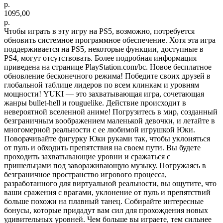
р.
1095,00
р.
Чтобы играть в эту игру на PS5, возможно, потребуется
обновить системное программное обеспечение. Хотя эта игра
поддерживается на PS5, некоторые функции, доступные в
PS4, могут отсутствовать. Более подробная информация
приведена на странице PlayStation.com/bc. Новое бесплатное
обновление бесконечного режима! Победите своих друзей в
глобальной таблице лидеров по всем клинкам и уровням
мощности! YUKI — это захватывающая игра, сочетающая
жанры bullet-hell и rouguelike. Действие происходит в
невероятной вселенной аниме! Погрузитесь в мир, созданный
безграничным воображением маленькой девочки, и летайте в
многомерной реальности с ее любимой игрушкой Юки.
Поворачивайте фигурку Юки руками так, чтобы уклоняться
от пуль и обходить препятствия на своем пути. Вы будете
проходить захватывающие уровни и сражаться с
пришельцами под завораживающую музыку. Погружаясь в
безграничное пространство игрового процесса,
разработанного для виртуальной реальности, вы ощутите, что
ваши сражения с врагами, уклонение от пуль и препятствий
больше похожи на плавный танец. Собирайте интересные
бонусы, которые придадут вам сил для прохождения новых
удивительных уровней. Чем больше вы играете, тем сильнее