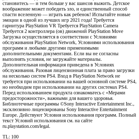
становитесь — и тем больше у вас шансов выжить. Детское
воображение может победить зло, и единственный способ
спасти вселенную — играть как ребенок! Испытайте новые
эмоции в одной из лучших игр 2021 года! Требуется
гарнитура PlayStation VR Требуется PlayStation Camera
Требуется 2 контроллера (ов) движений PlayStation Move
Загрузка осуществляется в соответствии с Условиями
обслуживания PlayStation Network, Условиями использования
программ и любыми другими применимыми
дополнительными документами. Если вы не согласны
выполнять условия, не загружайте материалы.
Дополнительная информация приведена в Условиях
обслуживания. Разовая лицензионная плата за право загрузки
на несколько систем PS4. Вход в PlayStation Network не
требуется при использовании на вашей основной системе PS4,
но необходим при использовании на других системах PS4.
Перед использованием продукта ознакомьтесь с «Мерами
предосторожности», важными для вашего здоровья.
Библиотечные программы ©Sony Interactive Entertainment Inc.,
эксклюзивно лицензированы Sony Interactive Entertainment
Europe. Действуют Условия использования программ. Полный
текст Условий использования см. на сайте
ru.playstation.com/legal.
TL: 100