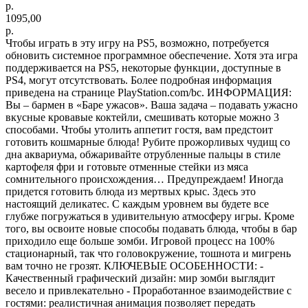
р.
1095,00
р.
Чтобы играть в эту игру на PS5, возможно, потребуется
обновить системное программное обеспечение. Хотя эта игра
поддерживается на PS5, некоторые функции, доступные в
PS4, могут отсутствовать. Более подробная информация
приведена на странице PlayStation.com/bc. ИНФОРМАЦИЯ:
Вы – бармен в «Баре ужасов». Ваша задача – подавать ужасно
вкусные кровавые коктейли, смешивать которые можно 3
способами. Чтобы утолить аппетит гостя, вам предстоит
готовить кошмарные блюда! Рубите прожорливых чудищ со
дна аквариума, обжаривайте отрубленные пальцы в стиле
картофеля фри и готовьте отменные стейки из мяса
сомнительного происхождения… Предупреждаем! Иногда
придется готовить блюда из мертвых крыс. Здесь это
настоящий деликатес. С каждым уровнем вы будете все
глубже погружаться в удивительную атмосферу игры. Кроме
того, вы освоите новые способы подавать блюда, чтобы в бар
приходило еще больше зомби. Игровой процесс на 100%
стационарный, так что головокружение, тошнота и мигрень
вам точно не грозят. КЛЮЧЕВЫЕ ОСОБЕННОСТИ: -
Качественный графический дизайн: мир зомби выглядит
весело и привлекательно - Проработанное взаимодействие с
гостями: реалистичная анимация позволяет передать