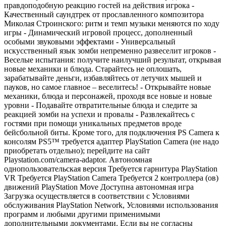
правдоподобную реакцию гостей на действия игрока -
Качественный саундтрек от прославленного композитора
Миколая Строинского: ритм и темп музыки меняются по ходу
игры - Динамический игровой процесс, дополненный
особыми звуковыми эффектами - Универсальный
искусственный язык зомби непременно развеселит игроков -
Веселые испытания: получите наилучший результат, открывая
новые механики и блюда. Старайтесь не оплошать,
зарабатывайте деньги, избавляйтесь от летучих мышей и
пауков, но самое главное – веселитесь! - Открывайте новые
механики, блюда и персонажей, проходя все новые и новые
уровни - Подавайте отвратительные блюда и следите за
реакцией зомби на успехи и провалы - Развлекайтесь с
гостями при помощи уникальных предметов вроде
бейсбольной биты. Кроме того, для подключения PS Camera к
консолям PS5™ требуется адаптер PlayStation Camera (не надо
приобретать отдельно); перейдите на сайт
Playstation.com/camera-adaptor. Автономная
однопользовательская версия Требуется гарнитура PlayStation
VR Требуется PlayStation Camera Требуется 2 контроллера (ов)
движений PlayStation Move Доступна автономная игра
Загрузка осуществляется в соответствии с Условиями
обслуживания PlayStation Network, Условиями использования
программ и любыми другими применимыми
дополнительными документами. Если вы не согласны