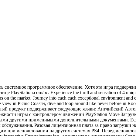
ить системное программное обеспечение. Хотя эта игра поддержи
ayStation.com/bc. Experience the thrill and sensation of 4 unique ro
s on the market. Journey into each each exceptional environment and en
ye view in Picnic Coaster, dive and loop around like never before in 
w! Данный продукт поддерживает следующие языки; Английский Авт
можности игры с контроллером движений PlayStation Move Загруз
юбыми другими применимыми дополнительными документами. Если
служивания. Разовая лицензионная плата за право загрузки на н
дим при использовании на других системах PS4. Перед использо