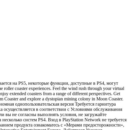
вается на PS5, некоторые функции, доступные в PS4, могут
ller coaster experiences. Feel the wind rush through your virtual
joy extended coasters from a range of different perspectives. Get
Room Coaster and explore a dystopian mining colony in Moon Coaster.
ономная однопользовательская версия Требуется гарнитура
ка осуществляется в соответствии с Условиями обслуживания
 вы не согласны выполнять условия, не загружайте
есколько систем PS4. Вход в PlayStation Network не требуется
ванием продукта ознакомьтесь с «Мерами предосторожности»,