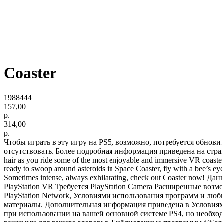
Coaster
1988444
157,00
р.
314,00
р.
Чтобы играть в эту игру на PS5, возможно, потребуется обнов
отсутствовать. Более подробная информация приведена на странице Pl
hair as you ride some of the most enjoyable and immersive VR coaster
ready to swoop around asteroids in Space Coaster, fly with a bee’s e
Sometimes intense, always exhilarating, check out Coaster no
PlayStation VR Требуется PlayStation Camera Расширенные воз
PlayStation Network, Условиями использования программ и л
материалы. Дополнительная информация приведена в Условиях об
при использовании на вашей основной системе PS4, но необхо