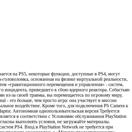
вается на PS5, некоторые функции, доступные в PS4, могут
ра-головоломка, основанная на физике виртуальной реальности,
стем «гравитационного перемещения и управления» - систем,
го инцидента, приведшего к сбою ядерного реактора. Себастьян
ян из-за своей травмы, вы перемещаетесь по игровому миру,
al - это больше, чем просто игра: она участвует в миссии
альное воздействие. Кроме того, для подключения PS Camera к
adaptor. Автономная однопользовательская версия Требуется
твляется в соответствии с Условиями обслуживания PlayStation
ласны выполнять условия, не загружайте материалы.
стем PS4. Вход в PlayStation Network не требуется при