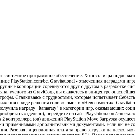
ить системное программное обеспечение. Хотя эта игра поддержи
ице PlayStation.com/bc. Gravitational - отмеченная наградами иг
крупные корпорации соревнуются друг с другом в разработке си
яна, ученого из GraviCorp, вы окажетесь в эпицентре опаснейше
трофы. Сталкиваясь с трудностями, которые испытывает Себасть
ижения в ходе решения головоломок в «Невесомости». Gravitation
лучила награду "Itamaraty" в категории игр, оказывающих соци
риобретать отдельно); перейдите на сайт Playstation.com/camera-
ся 2 контроллера (ов) движений PlayStation Move Загрузка осущес
ми применимыми дополнительными документами. Если вы не сог
 Разовая лицензионная плата за право загрузки на несколько си