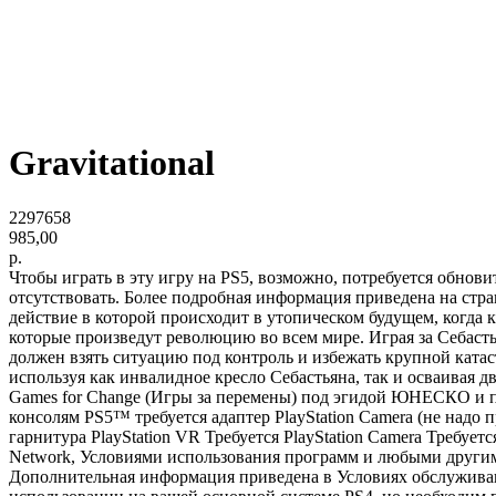
Gravitational
2297658
985,00
р.
Чтобы играть в эту игру на PS5, возможно, потребуется обнов
отсутствовать. Более подробная информация приведена на стран
действие в которой происходит в утопическом будущем, когда 
которые произведут революцию во всем мире. Играя за Себасть
должен взять ситуацию под контроль и избежать крупной катас
используя как инвалидное кресло Себастьяна, так и осваивая дв
Games for Change (Игры за перемены) под эгидой ЮНЕСКО и по
консолям PS5™ требуется адаптер PlayStation Camera (не надо п
гарнитура PlayStation VR Требуется PlayStation Camera Требует
Network, Условиями использования программ и любыми други
Дополнительная информация приведена в Условиях обслуживания.