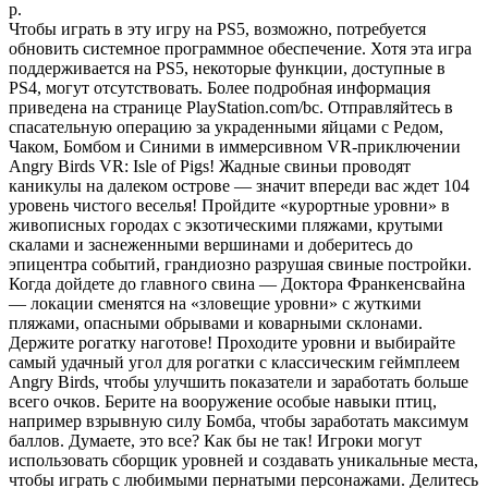
р.
Чтобы играть в эту игру на PS5, возможно, потребуется
обновить системное программное обеспечение. Хотя эта игра
поддерживается на PS5, некоторые функции, доступные в
PS4, могут отсутствовать. Более подробная информация
приведена на странице PlayStation.com/bc. Отправляйтесь в
спасательную операцию за украденными яйцами с Редом,
Чаком, Бомбом и Синими в иммерсивном VR-приключении
Angry Birds VR: Isle of Pigs! Жадные свиньи проводят
каникулы на далеком острове — значит впереди вас ждет 104
уровень чистого веселья! Пройдите «курортные уровни» в
живописных городах с экзотическими пляжами, крутыми
скалами и заснеженными вершинами и доберитесь до
эпицентра событий, грандиозно разрушая свиные постройки.
Когда дойдете до главного свина — Доктора Франкенсвайна
— локации сменятся на «зловещие уровни» с жуткими
пляжами, опасными обрывами и коварными склонами.
Держите рогатку наготове! Проходите уровни и выбирайте
самый удачный угол для рогатки с классическим геймплеем
Angry Birds, чтобы улучшить показатели и заработать больше
всего очков. Берите на вооружение особые навыки птиц,
например взрывную силу Бомба, чтобы заработать максимум
баллов. Думаете, это все? Как бы не так! Игроки могут
использовать сборщик уровней и создавать уникальные места,
чтобы играть с любимыми пернатыми персонажами. Делитесь