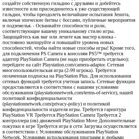
создайте собственную гильдию с друзьями и добейтесь
известности или присоединитесь к уже существующей
гильдии, чтобы преодолеть величайшие испытания Зенита,
включая эпические битвы с боссами, публичные мероприятия
и подземелья. - Осваивайте способности и роли,
соответствующие вашему уникальному стилю игры.
Защищайтесь как маг или лечите как мастер клинка -
постоянно экипируйте и повышайте уровень новых
способностей, чтобы найти новые способы игры! Кроме того,
для подключения PS Camera к консолям PS5™ требуется
адаптер PlayStation Camera (не надо приобретать отдельно);
перейдите на сайт Playstation.com/camera-adaptor. Сетевая
многопользовательская игра (2-99 игрока). Требуется
оплаченная подписка на PlayStation Plus. Для использования
сетевых функций требуется учетная запись. Сетевые функции
предоставляются в соответствии с нашими условиями
обслуживания (playstationnetwork.com/terms-of-service), нашей
политикой конфиденциальности
(playstationnetwork.com/privacy-policy) и политикой
конфиденциальности издателя игры. Требуется гарнитура
PlayStation VR Требуется PlayStation Camera Требуется 2
контроллера (ов) движений PlayStation Move Дополнительные
покупки в игре Требуется игра в сети Загрузка осуществляется
в соответствии с Условиями обслуживания PlayStation
Network, Условиями использования программ и любыми