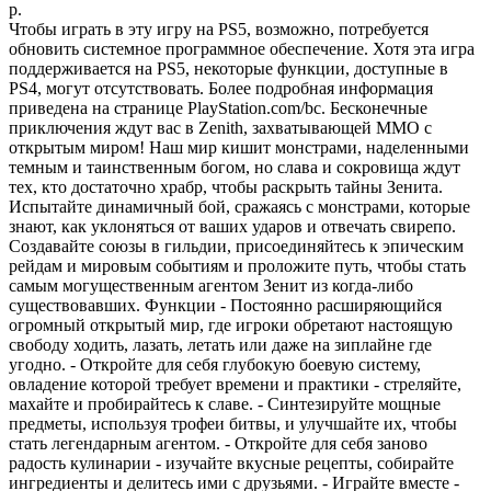
р.
Чтобы играть в эту игру на PS5, возможно, потребуется
обновить системное программное обеспечение. Хотя эта игра
поддерживается на PS5, некоторые функции, доступные в
PS4, могут отсутствовать. Более подробная информация
приведена на странице PlayStation.com/bc. Бесконечные
приключения ждут вас в Zenith, захватывающей MMO с
открытым миром! Наш мир кишит монстрами, наделенными
темным и таинственным богом, но слава и сокровища ждут
тех, кто достаточно храбр, чтобы раскрыть тайны Зенита.
Испытайте динамичный бой, сражаясь с монстрами, которые
знают, как уклоняться от ваших ударов и отвечать свирепо.
Создавайте союзы в гильдии, присоединяйтесь к эпическим
рейдам и мировым событиям и проложите путь, чтобы стать
самым могущественным агентом Зенит из когда-либо
существовавших. Функции - Постоянно расширяющийся
огромный открытый мир, где игроки обретают настоящую
свободу ходить, лазать, летать или даже на зиплайне где
угодно. - Откройте для себя глубокую боевую систему,
овладение которой требует времени и практики - стреляйте,
махайте и пробирайтесь к славе. - Синтезируйте мощные
предметы, используя трофеи битвы, и улучшайте их, чтобы
стать легендарным агентом. - Откройте для себя заново
радость кулинарии - изучайте вкусные рецепты, собирайте
ингредиенты и делитесь ими с друзьями. - Играйте вместе -