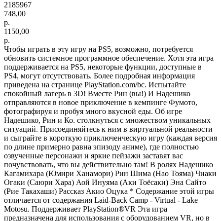
2185967
748,00
р.
1150,00
р.
Чтобы играть в эту игру на PS5, возможно, потребуется
обновить системное программное обеспечение. Хотя эта игра
поддерживается на PS5, некоторые функции, доступные в
PS4, могут отсутствовать. Более подробная информация
приведена на странице PlayStation.com/bc. Испытайте
спокойный лагерь в 3D! Вместе Рин (вы!) И Надешико
отправляются в новое приключение в кемпинге Фумото,
фотографируя и пробуя много вкусной еды. Об игре
Надешико, Рин и Ко. столкнуться с множеством уникальных
ситуаций. Присоединяйтесь к ним в виртуальной реальности
и сыграйте в короткую приключенческую игру (каждая версия
по длине примерно равна эпизоду аниме), где полностью
озвученные персонажи и яркие пейзажи заставят вас
почувствовать, что вы действительно там! В ролях Надешико
Кагамихара (Юмири Ханамори) Рин Шима (Нао Тояма) Чиаки
Огаки (Саюри Хара) Аой Инуяма (Аки Тоёсаки) Эна Сайто
(Рие Такахаши) Рассказ Акио Оцука * Содержание этой игры
отличается от содержания Laid-Back Camp - Virtual - Lake
Motosu. Поддерживает PlayStation®VR Эта игра
предназначена для использования с оборудованием VR, но в