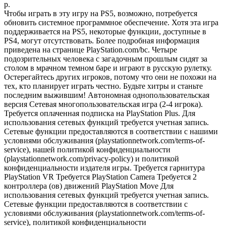
р.
Чтобы играть в эту игру на PS5, возможно, потребуется
обновить системное программное обеспечение. Хотя эта игра
поддерживается на PS5, некоторые функции, доступные в
PS4, могут отсутствовать. Более подробная информация
приведена на странице PlayStation.com/bc. Четыре
подозрительных человека с загадочным прошлым сидят за
столом в мрачном темном баре и играют в русскую рулетку.
Остерегайтесь других игроков, потому что они не похожи на
тех, кто планирует играть честно. Будьте хитры и станьте
последним выжившим! Автономная однопользовательская
версия Сетевая многопользовательская игра (2-4 игрока).
Требуется оплаченная подписка на PlayStation Plus. Для
использования сетевых функций требуется учетная запись.
Сетевые функции предоставляются в соответствии с нашими
условиями обслуживания (playstationnetwork.com/terms-of-
service), нашей политикой конфиденциальности
(playstationnetwork.com/privacy-policy) и политикой
конфиденциальности издателя игры. Требуется гарнитура
PlayStation VR Требуется PlayStation Camera Требуется 2
контроллера (ов) движений PlayStation Move Для
использования сетевых функций требуется учетная запись.
Сетевые функции предоставляются в соответствии с
условиями обслуживания (playstationnetwork.com/terms-of-
service), политикой конфиденциальности