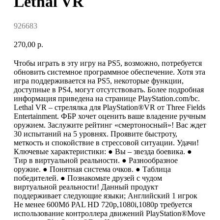
Lethal VR
926683
270,00
р.
Чтобы играть в эту игру на PS5, возможно, потребуется
обновить системное программное обеспечение. Хотя эта
игра поддерживается на PS5, некоторые функции,
доступные в PS4, могут отсутствовать. Более подробная
информация приведена на странице PlayStation.com/bc.
Lethal VR – стрелялка для PlayStation®VR от Three Fields
Entertainment. ФБР хочет оценить ваше владение ручным
оружием. Заслужите рейтинг «смертоносный»! Вас ждет
30 испытаний на 5 уровнях. Проявите быстроту,
меткость и спокойствие в стрессовой ситуации. Удачи!
Ключевые характеристики: ● Вы – звезда боевика. ●
Тир в виртуальной реальности. ● Разнообразное
оружие. ● Понятная система очков. ● Таблица
победителей. ● Познакомьте друзей с чудом
виртуальной реальности! Данный продукт
поддерживает следующие языки; Английский 1 игрок
Не менее 600Мб PAL HD 720p,1080i,1080p требуется
использование контроллера движений PlayStation®Move