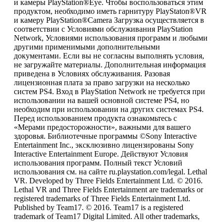
и камеры PlayStation®Eye. Чтобы воспользоваться этим
продуктом, необходимо иметь гарнитуру PlayStaton®VR
и камеру PlayStation®Camera Загрузка осуществляется в
соответствии с Условиями обслуживания PlayStation
Network, Условиями использования программ и любыми
другими применимыми дополнительными
документами. Если вы не согласны выполнять условия,
не загружайте материалы. Дополнительная информация
приведена в Условиях обслуживания. Разовая
лицензионная плата за право загрузки на несколько
систем PS4. Вход в PlayStation Network не требуется при
использовании на вашей основной системе PS4, но
необходим при использовании на других системах PS4.
Перед использованием продукта ознакомьтесь с
«Мерами предосторожности», важными для вашего
здоровья. Библиотечные программы ©Sony Interactive
Entertainment Inc., эксклюзивно лицензированы Sony
Interactive Entertainment Europe. Действуют Условия
использования программ. Полный текст Условий
использования см. на сайте ru.playstation.com/legal. Lethal
VR. Developed by Three Fields Entertainment Ltd. © 2016.
Lethal VR and Three Fields Entertainment are trademarks or
registered trademarks of Three Fields Entertainment Ltd.
Published by Team17. © 2016. Team17 is a registered
trademark of Team17 Digital Limited. All other trademarks,