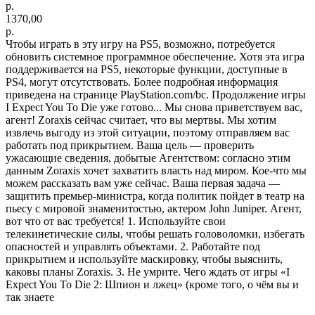
р.
1370,00
р.
Чтобы играть в эту игру на PS5, возможно, потребуется
обновить системное программное обеспечение. Хотя эта игра
поддерживается на PS5, некоторые функции, доступные в
PS4, могут отсутствовать. Более подробная информация
приведена на странице PlayStation.com/bc. Продолжение игры
I Expect You To Die уже готово... Мы снова приветствуем вас,
агент! Zoraxis сейчас считает, что вы мертвы. Мы хотим
извлечь выгоду из этой ситуации, поэтому отправляем вас
работать под прикрытием. Ваша цель — проверить
ужасающие сведения, добытые Агентством: согласно этим
данным Zoraxis хочет захватить власть над миром. Кое-что мы
можем рассказать вам уже сейчас. Ваша первая задача —
защитить премьер-министра, когда политик пойдет в театр на
пьесу с мировой знаменитостью, актером John Juniper. Агент,
вот что от вас требуется! 1. Используйте свои
телекинетические силы, чтобы решать головоломки, избегать
опасностей и управлять объектами. 2. Работайте под
прикрытием и используйте маскировку, чтобы выяснить,
каковы планы Zoraxis. 3. Не умрите. Чего ждать от игры «I
Expect You To Die 2: Шпион и лжец» (кроме того, о чём вы и
так знаете