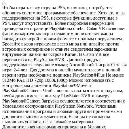
р.
Чтобы играть в эту игру на PS5, возможно, потребуется
обновить системное программное обеспечение. Хотя эта игра
поддерживается на PS5, некоторые функции, доступные в
PS4, могут отсутствовать. Более подробная информация
приведена на странице PlayStation.com/bc. Catan VR позволяет
фанатам карточных игр и недавним почитателям жанра
насладиться игрой в новом формате с полным погружением.
Бросайте вызов игрокам со всего мира или играйте против
встроенных соперников и станьте свидетелем зарождения
виртуальной жизни на острове Катан. В Catan VR всё
переносится на PlayStation®VR. Данный продукт
поддерживает следующие языки; Английский 1 игрок Сетевая
игра: 2-4 чел. Для доступа к онлайн мультиплееру в полной
версии игры необходима подписка PlayStation®Plus Не менее
512Мб PAL HD 720p,1080i,1080p Можно использовать с
контроллером движений PlayStation®Move и
PlayStation®Camera. Чтобы воспользоваться этим продуктом,
необходимо иметь гарнитуру PlayStaton®VR и камеру
PlayStation®Camera Загрузка осуществляется в соответствии с
Условиями обслуживания PlayStation Network, Условиями
использования программ и любыми другими применимыми
дополнительными документами. Если вы не согласны
выполнять условия, не загружайте материалы.
Дополнительная информация приведена в Условиях