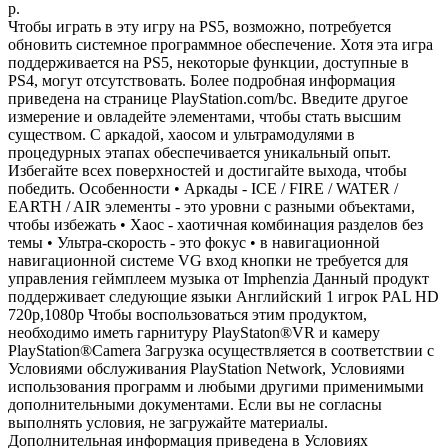
р.
Чтобы играть в эту игру на PS5, возможно, потребуется
обновить системное программное обеспечение. Хотя эта игра
поддерживается на PS5, некоторые функции, доступные в
PS4, могут отсутствовать. Более подробная информация
приведена на странице PlayStation.com/bc. Введите другое
измерение и овладейте элементами, чтобы стать высшим
существом. С аркадой, хаосом и ультрамодулями в
процедурных этапах обеспечивается уникальный опыт.
Избегайте всех поверхностей и достигайте выхода, чтобы
победить. Особенности • Аркады - ICE / FIRE / WATER /
EARTH / AIR элементы - это уровни с разными объектами,
чтобы избежать • Хаос - хаотичная комбинация разделов без
темы • Ультра-скорость - это фокус • в навигационной
навигационной системе VG вход кнопки не требуется для
управления геймплеем музыка от Imphenzia Данный продукт
поддерживает следующие языки Английский 1 игрок PAL HD
720p,1080p Чтобы воспользоваться этим продуктом,
необходимо иметь гарнитуру PlayStaton®VR и камеру
PlayStation®Camera Загрузка осуществляется в соответствии с
Условиями обслуживания PlayStation Network, Условиями
использования программ и любыми другими применимыми
дополнительными документами. Если вы не согласны
выполнять условия, не загружайте материалы.
Дополнительная информация приведена в Условиях