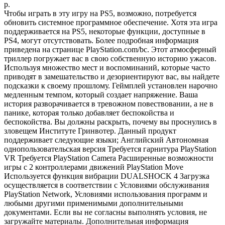
р.
Чтобы играть в эту игру на PS5, возможно, потребуется
обновить системное программное обеспечение. Хотя эта игра
поддерживается на PS5, некоторые функции, доступные в
PS4, могут отсутствовать. Более подробная информация
приведена на странице PlayStation.com/bc. Этот атмосферный
триллер погружает вас в свою собственную историю ужасов.
Используя множество мест и воспоминаний, которые часто
приводят в замешательство и дезориентируют вас, вы найдете
подсказки к своему прошлому. Геймплей установлен нарочно
медленным темпом, который создает напряжение. Ваша
история разворачивается в тревожном повествовании, а не в
панике, которая только добавляет беспокойства и
беспокойства. Вы должны раскрыть, почему вы проснулись в
зловещем Институте Гринвотер. Данный продукт
поддерживает следующие языки; Английский Автономная
однопользовательская версия Требуется гарнитура PlayStation
VR Требуется PlayStation Camera Расширенные возможности
игры с 2 контроллерами движений PlayStation Move
Используется функция вибрации DUALSHOCK 4 Загрузка
осуществляется в соответствии с Условиями обслуживания
PlayStation Network, Условиями использования программ и
любыми другими применимыми дополнительными
документами. Если вы не согласны выполнять условия, не
загружайте материалы. Дополнительная информация