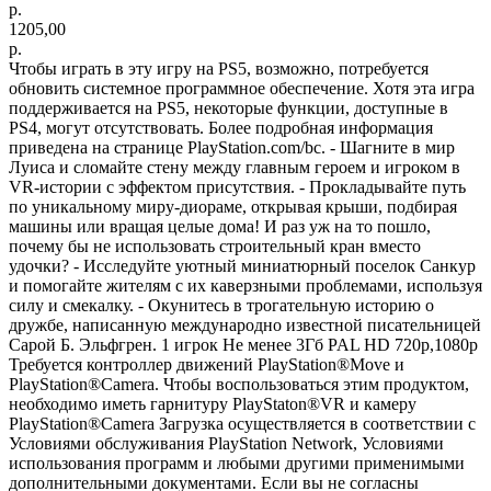
р.
1205,00
р.
Чтобы играть в эту игру на PS5, возможно, потребуется
обновить системное программное обеспечение. Хотя эта игра
поддерживается на PS5, некоторые функции, доступные в
PS4, могут отсутствовать. Более подробная информация
приведена на странице PlayStation.com/bc. - Шагните в мир
Луиса и сломайте стену между главным героем и игроком в
VR-истории с эффектом присутствия. - Прокладывайте путь
по уникальному миру-диораме, открывая крыши, подбирая
машины или вращая целые дома! И раз уж на то пошло,
почему бы не использовать строительный кран вместо
удочки? - Исследуйте уютный миниатюрный поселок Санкур
и помогайте жителям с их каверзными проблемами, используя
силу и смекалку. - Окунитесь в трогательную историю о
дружбе, написанную международно известной писательницей
Сарой Б. Эльфгрен. 1 игрок Не менее 3Гб PAL HD 720p,1080p
Требуется контроллер движений PlayStation®Move и
PlayStation®Camera. Чтобы воспользоваться этим продуктом,
необходимо иметь гарнитуру PlayStaton®VR и камеру
PlayStation®Camera Загрузка осуществляется в соответствии с
Условиями обслуживания PlayStation Network, Условиями
использования программ и любыми другими применимыми
дополнительными документами. Если вы не согласны