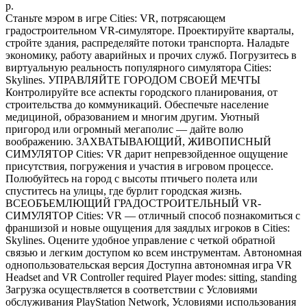
р.
Станьте мэром в игре Cities: VR, потрясающем
градостроительном VR-симуляторе. Проектируйте кварталы,
стройте здания, распределяйте потоки транспорта. Наладьте
экономику, работу аварийных и прочих служб. Погрузитесь в
виртуальную реальность популярного симулятора Cities:
Skylines. УПРАВЛЯЙТЕ ГОРОДОМ СВОЕЙ МЕЧТЫ
Контролируйте все аспекты городского планирования, от
строительства до коммуникаций. Обеспечьте население
медициной, образованием и многим другим. Уютный
пригород или огромный мегаполис — дайте волю
воображению. ЗАХВАТЫВАЮЩИЙ, ЖИВОПИСНЫЙ
СИМУЛЯТОР Cities: VR дарит непревзойденное ощущение
присутствия, погружения и участия в игровом процессе.
Полюбуйтесь на город с высоты птичьего полета или
спуститесь на улицы, где бурлит городская жизнь.
ВСЕОБЪЕМЛЮЩИЙ ГРАДОСТРОИТЕЛЬНЫЙ VR-
СИМУЛЯТОР Cities: VR — отличный способ познакомиться с
франшизой и новые ощущения для заядлых игроков в Cities:
Skylines. Оцените удобное управление с четкой обратной
связью и легким доступом ко всем инструментам. Автономная
однопользовательская версия Доступна автономная игра VR
Headset and VR Controller required Player modes: sitting, standing
Загрузка осуществляется в соответствии с Условиями
обслуживания PlayStation Network, Условиями использования