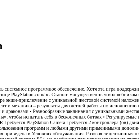
n
ить системное программное обеспечение. Хотя эта игра поддержи
анице PlayStation.com/bc. Станьте могущественным волшебником
нре экшн-приключение с уникальной жестовой системой наложен
нт и механика – результаты двухлетней работы по исполнению 
 и драконами • Разнообразные заклинания с уникальными жеста
», чтобы испытать себя в бесконечных битвах • Регулируемые
R Требуется PlayStation Camera Требуется 2 контроллера (ов) дв
использования программ и любыми другими применимыми дополн
 приведена в Условиях обслуживания. Разовая лицензионная плат