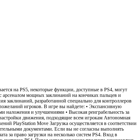
вается на PS5, некоторые функции, доступные в PS4, могут
 с арсеналом мощных заклинаний на кончиках пальцев и
ия заклинаний, разработанной специально для контроллеров
пожеланий игроков. В игре вы найдете: • Экспансивную
ми наложения и улучшениями • Высокая реиграбельность за
 настройки движения, подходящие всем игрокам Автономная
ижений PlayStation Move Загрузка осуществляется в соответствии
ительными документами. Если вы не согласны выполнять
а за право загрузки на несколько систем PS4. Вход в