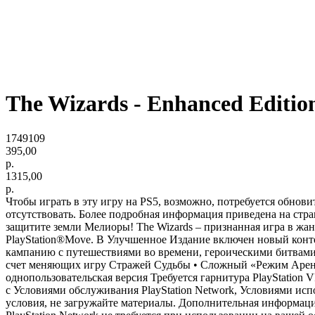
The Wizards - Enhanced Editio
1749109
395,00
р.
1315,00
р.
Чтобы играть в эту игру на PS5, возможно, потребуется обнов
отсутствовать. Более подробная информация приведена на стр
защитите земли Мелиоры! The Wizards – признанная игра в жа
PlayStation®Move. В Улучшенное Издание включен новый конте
кампанию с путешествиями во времени, героическими битвами
счет меняющих игру Стражей Судьбы • Сложный «Режим Арены
однопользовательская версия Требуется гарнитура PlayStation V
с Условиями обслуживания PlayStation Network, Условиями 
условия, не загружайте материалы. Дополнительная информация